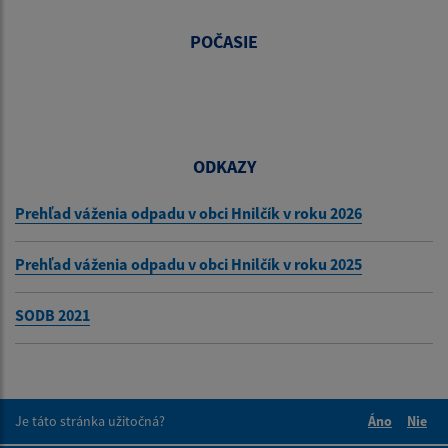
POČASIE
ODKAZY
Prehľad váženia odpadu v obci Hnilčík v roku 2026
Prehľad váženia odpadu v obci Hnilčík v roku 2025
SODB 2021
Je táto stránka užitočná?
Áno
Nie
Boli tieto 
Boli 