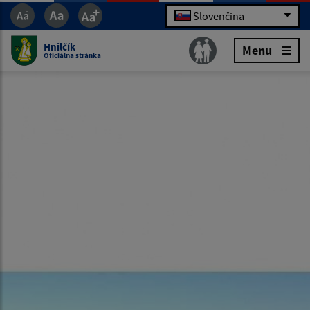
Slovenčina
Hnilčík
Menu
Oficiálna stránka