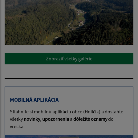
Zobraziť všetky galérie
MOBILNÁ APLIKÁCIA
Stiahnite si mobilnú aplikáciu obce (Hnilčík) a dostaňte
všetky
novinky
,
upozornenia
a
dôležité oznamy
do
vrecka.