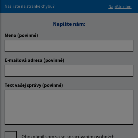
Našli ste na stránke chybu?
Napíšte nám
Napíšte nám:
Meno (povinné)
E-mailová adresa (povinné)
Text vašej správy (povinné)
Oboznámil som sa so
spracúvaním osobných