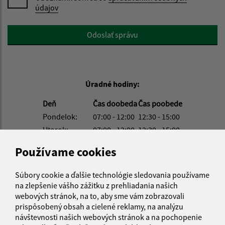
údajov
Google reCaptcha Response
Odoslať správu
Úradné hodiny:
Deň
Čas doobeda
Čas poobede
Pondelok:
07:00 - 12:00
12:30 - 15:00
Utorok:
07:00 - 12:00
12:30 - 15:00
Streda:
07:00 - 12:00
12:30 - 15:00
Používame cookies
Štvrtok:
07:00 - 12:00
12:30 - 15:00
Piatok:
07:00 - 12:00
12:30 - 15:00
Súbory cookie a ďalšie technológie sledovania používame
na zlepšenie vášho zážitku z prehliadania našich
Obedňajšia prestávka:
12:00 - 12:30
webových stránok, na to, aby sme vám zobrazovali
prispôsobený obsah a cielené reklamy, na analýzu
návštevnosti našich webových stránok a na pochopenie
Kontakt: