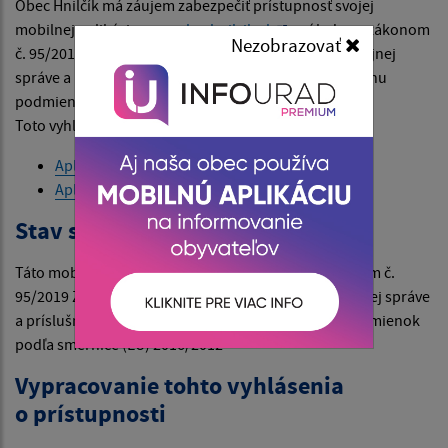
Obec Hnilčík má záujem zabezpečiť prístupnosť svojej
mobilnej aplikácie
www.obechnilcik.sk
v súlade so zákonom
Nezobrazovať
č. 95/2019 Z. z. o informačných technológiách vo verejnej
správe a príslušnými vykonávacími predpismi v rozsahu
podmienok podľa smernice (EÚ) 2016/2012.
Toto vyhlásenie o prístupnosti sa vzťahuje na:
Aplikácia pre Android
Aplikácia pre Apple
Stav súladu
Táto mobilná aplikácia je v úplnom súlade so zákonom č.
95/2019 Z. z. o informačných technológiách vo verejnej správe
a príslušnými vykonávacími predpismi v rozsahu podmienok
podľa smernice (EÚ) 2016/2012
Vypracovanie tohto vyhlásenia
o prístupnosti