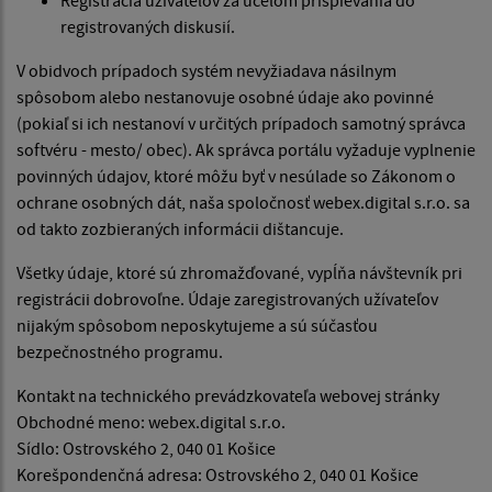
Registrácia užívateľov za účelom prispievania do
registrovaných diskusií.
V obidvoch prípadoch systém nevyžiadava násilnym
spôsobom alebo nestanovuje osobné údaje ako povinné
(pokiaľ si ich nestanoví v určitých prípadoch samotný správca
softvéru - mesto/ obec). Ak správca portálu vyžaduje vyplnenie
povinných údajov, ktoré môžu byť v nesúlade so Zákonom o
ochrane osobných dát, naša spoločnosť webex.digital s.r.o. sa
od takto zozbieraných informácii dištancuje.
Všetky údaje, ktoré sú zhromažďované, vypĺňa návštevník pri
registrácii dobrovoľne. Údaje zaregistrovaných užívateľov
nijakým spôsobom neposkytujeme a sú súčasťou
bezpečnostného programu.
Kontakt na technického prevádzkovateľa webovej stránky
Obchodné meno: webex.digital s.r.o.
Sídlo: Ostrovského 2, 040 01 Košice
Korešpondenčná adresa: Ostrovského 2, 040 01 Košice