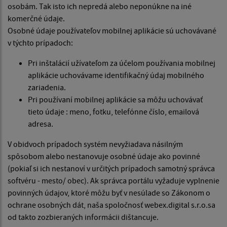
osobám. Tak isto ich nepredá alebo neponúkne na iné
komerčné údaje.
Osobné údaje používateľov mobilnej aplikácie sú uchovávané
v týchto prípadoch:
Pri inštalácií užívateľom za účelom používania mobilnej
aplikácie uchovávame identifikačný údaj mobilného
zariadenia.
Pri používaní mobilnej aplikácie sa môžu uchovávať
tieto údaje : meno, fotku, telefónne číslo, emailová
adresa.
V obidvoch prípadoch systém nevyžiadava násilným
spôsobom alebo nestanovuje osobné údaje ako povinné
(pokiaľ si ich nestanoví v určitých prípadoch samotný správca
softvéru - mesto/ obec). Ak správca portálu vyžaduje vyplnenie
povinných údajov, ktoré môžu byť v nesúlade so Zákonom o
ochrane osobných dát, naša spoločnosť webex.digital s.r.o.sa
od takto zozbieraných informácii dištancuje.