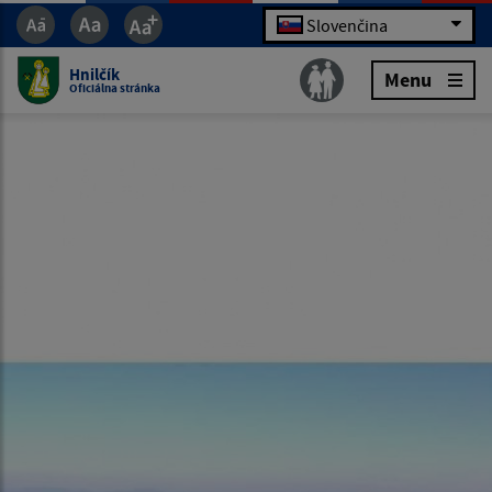
Slovenčina
Hnilčík
Menu
Oficiálna stránka