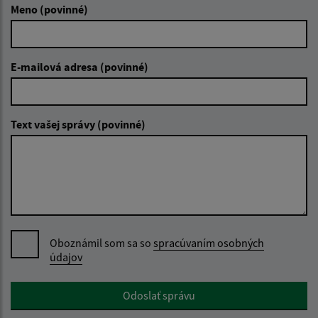
Meno (povinné)
E-mailová adresa (povinné)
Text vašej správy (povinné)
Oboznámil som sa so
spracúvaním osobných
údajov
Google reCaptcha Response
Odoslať správu