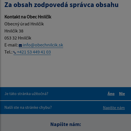
Za obsah zodpovedá správca obsahu
Kontakt na Obec Hnilčík
Obecný úrad Hnilčík
Hnilčík 38
053 32 Hnilčík
E-mail:
info@obechnilcik.sk
Tel.:
+421 53 449 41 03
Je táto stránka užitočná?
Áno
Nie
Boli tieto 
Boli 
Našli ste na stránke chybu?
Napíšte nám
Napíšte nám: