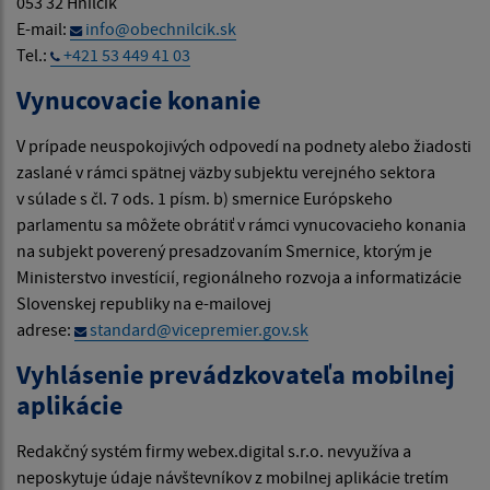
053 32 Hnilčík
E-mail:
info@obechnilcik.sk
Tel.:
+421 53 449 41 03
Vynucovacie konanie
V prípade neuspokojivých odpovedí na podnety alebo žiadosti
zaslané v rámci spätnej väzby subjektu verejného sektora
v súlade s čl. 7 ods. 1 písm. b) smernice Európskeho
parlamentu sa môžete obrátiť v rámci vynucovacieho konania
na subjekt poverený presadzovaním Smernice, ktorým je
Ministerstvo investícií, regionálneho rozvoja a informatizácie
Slovenskej republiky na e-mailovej
adrese:
standard@vicepremier.gov.sk
Vyhlásenie prevádzkovateľa mobilnej
aplikácie
Redakčný systém firmy webex.digital s.r.o. nevyužíva a
neposkytuje údaje návštevníkov z mobilnej aplikácie tretím