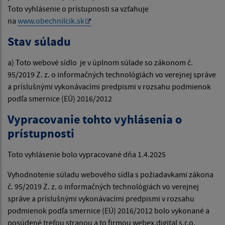
Toto vyhlásenie o prístupnosti sa vzťahuje
na
www.obechnilcik.sk
Stav súladu
a) Toto webové sídlo je v úplnom súlade so zákonom č.
95/2019 Z. z. o informačných technológiách vo verejnej správe
a príslušnými vykonávacími predpismi v rozsahu podmienok
podľa smernice (EÚ) 2016/2012
Vypracovanie tohto vyhlásenia o
prístupnosti
Toto vyhlásenie bolo vypracované dňa 1.4.2025
Vyhodnotenie súladu webového sídla s požiadavkami zákona
č. 95/2019 Z. z. o informačných technológiách vo verejnej
správe a príslušnými vykonávacími predpismi v rozsahu
podmienok podľa smernice (EÚ) 2016/2012 bolo vykonané a
posúdené treťou stranou a to firmou webex.digital s.r.o.