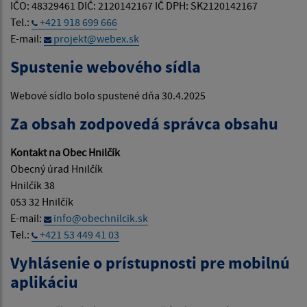
IČO: 48329461 DIČ: 2120142167 IČ DPH: SK2120142167
Tel.:
+421 918 699 666
E-mail:
projekt@webex.sk
Spustenie webového sídla
Webové sídlo bolo spustené dňa 30.4.2025
Za obsah zodpovedá správca obsahu
Kontakt na Obec Hnilčík
Obecný úrad Hnilčík
Hnilčík 38
053 32 Hnilčík
E-mail:
info@obechnilcik.sk
Tel.:
+421 53 449 41 03
Vyhlásenie o prístupnosti pre mobilnú
aplikáciu