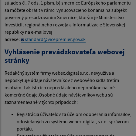
súlade s čl. 7 ods. 1 písm. b) smernice Európskeho parlamentu
sa môžete obrátiť v rámci vynucovacieho konania na subjekt
poverený presadzovaním Smernice, ktorým je Ministerstvo
investícií, regionálneho rozvoja a informatizácie Slovenskej
republiky na e-mailovej
adrese:
standard@vicepremier.gov.sk
Vyhlásenie prevádzkovateľa webovej
stránky
Redakčný systém firmy webex.digital s.r.o. nevyužíva a
neposkytuje údaje návštevníkov z webového sídla tretím
osobám. Tak isto ich nepredá alebo neponúkne na iné
komerčné údaje.Osobné údaje návštevníkov webu sú
zaznamenávané v týchto prípadoch:
Registrácia úžívateľov za účelom odoberania infomailov,
odosielaných zo systému webex.digital, s.r.o. správcom
portálu.