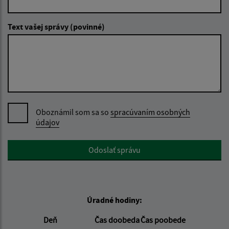
Text vašej správy (povinné)
Oboznámil som sa so
spracúvaním osobných
údajov
Google reCaptcha Response
Odoslať správu
Úradné hodiny:
Deň
Čas doobeda
Čas poobede