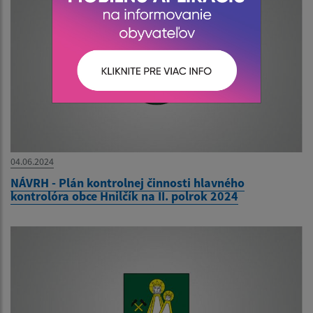
04.06.2024
NÁVRH - Plán kontrolnej činnosti hlavného
kontrolóra obce Hnilčík na II. polrok 2024