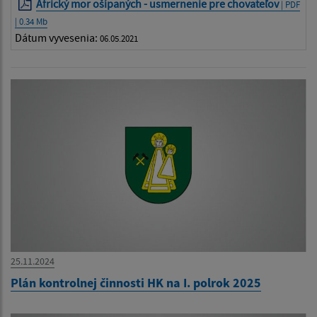
Africký mor ošípaných - usmernenie pre chovateľov
| PDF
| 0.34 Mb
Dátum vyvesenia:
06.05.2021
25.11.2024
Plán kontrolnej činnosti HK na I. polrok 2025