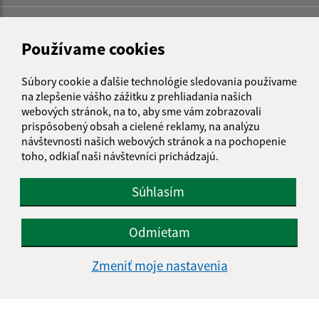
Používame cookies
Súbory cookie a ďalšie technológie sledovania používame
na zlepšenie vášho zážitku z prehliadania našich
webových stránok, na to, aby sme vám zobrazovali
prispôsobený obsah a cielené reklamy, na analýzu
návštevnosti našich webových stránok a na pochopenie
toho, odkiaľ naši návštevníci prichádzajú.
Súhlasím
Odmietam
Informácie o stránke:
Zmeniť moje nastavenia
Vyhlásenie o prístupnosti
Autorské práva
Ochrana osobných údajov