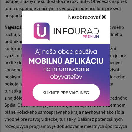
ústupe, služby nie sú dostatočne rozvinuté. Obec však napriek
tomu disponuje značným rozvojovým potenciálom pre svoj
hospodársky vývoj.
Nezobrazovať
Najviac šancí
pre napredovanie umožňuje rozvoj cestovného
ruchu, vidieckej turistiky, agroturistiky, malého a stredného
podnikania založeného na miestnych špecifikách, na
kultúrnom a prírodnom dedičstve. Ich rozvinutie umožní
využiť miestnu pracovnú silu. Samotný pobyt na vidieku je pre
určité cieľové skupiny turistov žiadaným a veľmi obľúbeným
spôsobom rekreácie. Vidiek im ponúka iný pohľad na život,
poskytuje im možnosť zažiť nepoznanú atmosféru vidieckeho
pokoja, stáva sa zdrojom oddychu a rekreácie. Vidiecka
turistika má značné predpoklady stať sa jedným
z najdôležitejších rozvojových prvkov obcí na území stredného
Spiša. Obec Hnilčík je jednou z tých obcí, ktoré sú v Územnom
pláne Košického samosprávneho kraja navrhované ako sídla
vhodné pre rozvoj vidieckej turistiky. Ďalším z potenciálnych
rozvojových programov je dobudovanie miestnych športových