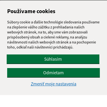
Používame cookies
Súbory cookie a ďalšie technológie sledovania používame
na zlepšenie vášho zážitku z prehliadania našich
webových stránok, na to, aby sme vám zobrazovali
prispôsobený obsah a cielené reklamy, na analýzu
návštevnosti našich webových stránok a na pochopenie
toho, odkiaľ naši návštevníci prichádzajú.
Súhlasím
Informácie o stránke:
Vyhlásenie o prístupnosti
Odmietam
Autorské práva
Ochrana osobných údajov
Zmeniť moje nastavenia
Navigácia:
Vytlačiť aktuálnu stránku
Mapa stránok