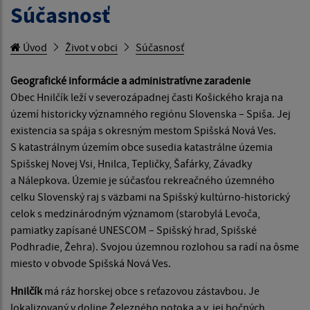
Súčasnosť
Úvod
Život v obci
Súčasnosť
Geografické informácie a administratívne zaradenie
Obec Hnilčík leží v severozápadnej časti Košického kraja na
území historicky významného regiónu Slovenska – Spiša. Jej
existencia sa spája s okresným mestom Spišská Nová Ves.
S katastrálnym územím obce susedia katastrálne územia
Spišskej Novej Vsi, Hnilca, Tepličky, Šafárky, Závadky
a Nálepkova. Územie je súčasťou rekreačného územného
celku Slovenský raj s väzbami na Spišský kultúrno-historický
celok s medzinárodným významom (starobylá Levoča,
pamiatky zapísané UNESCOM – Spišský hrad, Spišské
Podhradie, Žehra). Svojou územnou rozlohou sa radí na ôsme
miesto v obvode Spišská Nová Ves.
Hnilčík
má ráz horskej obce s reťazovou zástavbou. Je
lokalizovaný v doline Železného potoka a v jej bočných