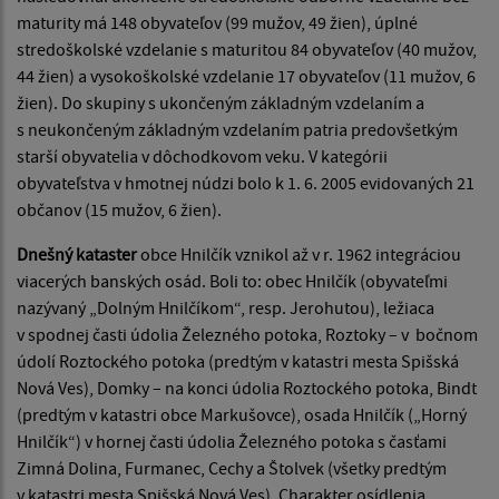
maturity má 148 obyvateľov (99 mužov, 49 žien), úplné
stredoškolské vzdelanie s maturitou 84 obyvateľov (40 mužov,
44 žien) a vysokoškolské vzdelanie 17 obyvateľov (11 mužov, 6
žien). Do skupiny s ukončeným základným vzdelaním a
s neukončeným základným vzdelaním patria predovšetkým
starší obyvatelia v dôchodkovom veku. V kategórii
obyvateľstva v hmotnej núdzi bolo k 1. 6. 2005 evidovaných 21
občanov (15 mužov, 6 žien).
Dnešný kataster
obce Hnilčík vznikol až v r. 1962 integráciou
viacerých banských osád. Boli to: obec Hnilčík (obyvateľmi
nazývaný „Dolným Hnilčíkom“, resp. Jerohutou), ležiaca
v spodnej časti údolia Železného potoka, Roztoky – v bočnom
údolí Roztockého potoka (predtým v katastri mesta Spišská
Nová Ves), Domky – na konci údolia Roztockého potoka, Bindt
(predtým v katastri obce Markušovce), osada Hnilčík („Horný
Hnilčík“) v hornej časti údolia Železného potoka s časťami
Zimná Dolina, Furmanec, Cechy a Štolvek (všetky predtým
v katastri mesta Spišská Nová Ves). Charakter osídlenia