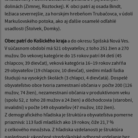
dolinách (Zimnej, Roztockej). K obci patrí aj osada Bindt,
ležiaca severnejšie, za horským hrebeňom Trubačovca, v údolí
Markušovského potoka, ako aj ďalšie osamelé odľahlé
usadlosti (Štolvek, Domky).
Obec patrí do Košického kraja
a do okresu Spišská Nová Ves.
V súčasnom období má 521 obyvateľov, z toho 251 žien a 270
mužov. Do vekovej kategórie do 15 rokov patrí 84 detí (45
chlapcov, 39 dievčat), veková kategória 16–19 rokov zahŕňa
29 obyvateľov (19 chlapcov, 10 dievčat), siedmi mladí ľudia
študujú na vysokých školách (3 chlapci, 4 dievčatá). Dospelé
obyvateľstvo obce tvoria zamestnaní občania v počte 200 (126
mužov, 74 žien), nezamestnaní občania v produktívnom veku
(spolu 52, z toho 28 mužov a 24 žien) a dôchodcovia (starobní,
invalidní) v počte 149 obyvateľov (47 mužov, 102 žien).
Z demografického hľadiska je štruktúra obyvateľstva pomerne
priaznivá: 113 ľudí mladších ako 19 rokov, čiže 21,7 %
z celkového množstva. Z hľadiska vzdelanosti je štruktúra
nasledovná: ukončené stredoškolské odborné vzdelanie bez