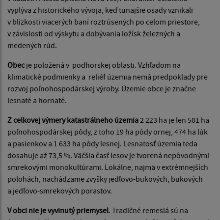
vyplýva z historického vývoja, keď tunajšie osady vznikali
v blízkosti viacerých baní roztrúsených po celom priestore,
v závislosti od výskytu a dobývania ložísk železných a
medených rúd.
Obec
je položená v podhorskej oblasti. Vzhľadom na
klimatické podmienky a reliéf územia nemá predpoklady pre
rozvoj poľnohospodárskej výroby. Územie obce je značne
lesnaté a hornaté.
Z celkovej výmery katastrálneho územia
2 223 ha je len 501 ha
poľnohospodárskej pôdy, z toho 19 ha pôdy ornej, 474 ha lúk
a pasienkov a 1 633 ha pôdy lesnej. Lesnatosť územia teda
dosahuje až 73,5 %. Väčšia časť lesov je tvorená nepôvodnými
smrekovými monokultúrami. Lokálne, najmä v extrémnejších
polohách, nachádzame zvyšky jedľovo-bukových, bukových
a jedľovo-smrekových porastov.
V obci nie je vyvinutý priemysel
. Tradičné remeslá sú na