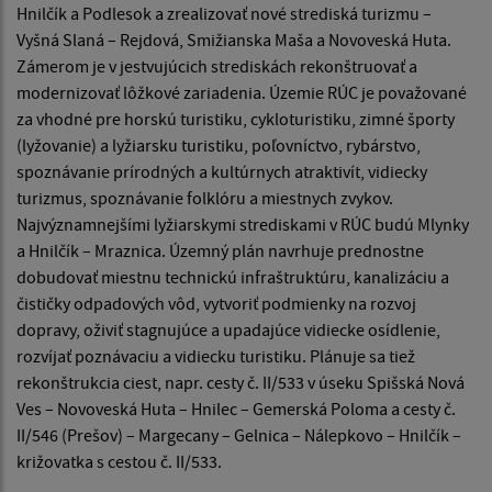
Hnilčík a Podlesok a zrealizovať nové strediská turizmu –
Vyšná Slaná – Rejdová, Smižianska Maša a Novoveská Huta.
Zámerom je v jestvujúcich strediskách rekonštruovať a
modernizovať lôžkové zariadenia. Územie RÚC je považované
za vhodné pre horskú turistiku, cykloturistiku, zimné športy
(lyžovanie) a lyžiarsku turistiku, poľovníctvo, rybárstvo,
spoznávanie prírodných a kultúrnych atraktivít, vidiecky
turizmus, spoznávanie folklóru a miestnych zvykov.
Najvýznamnejšími lyžiarskymi strediskami v RÚC budú Mlynky
a Hnilčík – Mraznica. Územný plán navrhuje prednostne
dobudovať miestnu technickú infraštruktúru, kanalizáciu a
čističky odpadových vôd, vytvoriť podmienky na rozvoj
dopravy, oživiť stagnujúce a upadajúce vidiecke osídlenie,
rozvíjať poznávaciu a vidiecku turistiku. Plánuje sa tiež
rekonštrukcia ciest, napr. cesty č. II/533 v úseku Spišská Nová
Ves – Novoveská Huta – Hnilec – Gemerská Poloma a cesty č.
II/546 (Prešov) – Margecany – Gelnica – Nálepkovo – Hnilčík –
križovatka s cestou č. II/533.