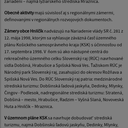
zariadení – najmä lyžiarskeho strediska Mraznica.
Obecné aktivity
majú súvislosť aj s regionálnymi zámermi,
definovanými v regionálnych rozvojových dokumentoch.
Zámery obce Hnilčík
nadväzujú na Nariadenie vlády SR č. 281 z
12. mája 1998, ktorým sa vyhlasuje záväzná časť územného
plánu Košického samosprávneho kraja (KSK) s účinnosťou od
17. septembra 1998. V ňom sú ako nástupné centrá do
rekreačného územného celku Slovenský raj (RÚC) navrhované
sídla Dobšiná, Hrabušice a Spišská Nová Ves. Ťažiskom RÚC je
Národný park Slovenský raj, zasahujúci do okresov Rožňava a
Spišská Nová Ves. Do RÚC Slovenský raj patria: medzinárodné
strediská turizmu: Dobšinská ľadová jaskyňa, Dedinky, Mlynky,
Čingov - Podlesok, nadregionálne strediská turizmu: Stratená,
Dobšiná – mesto, Hrabušice, Radzim – Vyšná Slaná, Novoveská
Huta a Hnilčík – Mraznica.
V územnom pláne KSK
sa navrhuje dobudovat' strediská
turizmu, najmä Dobšinskú ľadovú jaskyňu, Dedinky, Mlynky,