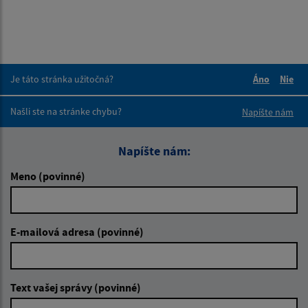
Je táto stránka užitočná?
Áno
Nie
Boli tieto 
Boli 
Našli ste na stránke chybu?
Napíšte nám
Napíšte nám:
Meno (povinné)
E-mailová adresa (povinné)
Text vašej správy (povinné)