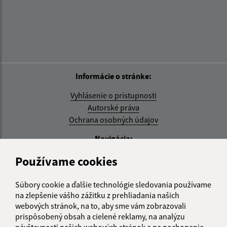
Informácie o stránke:
Vyhlásenie o prístupnosti
Autorské práva
Ochrana osobných údajov
Navigácia:
Vytlačiť aktuálnu stránku
Používame cookies
Mapa stránok
Cookies
Súbory cookie a ďalšie technológie sledovania používame
na zlepšenie vášho zážitku z prehliadania našich
Rýchle odkazy:
webových stránok, na to, aby sme vám zobrazovali
prispôsobený obsah a cielené reklamy, na analýzu
Aktuality
návštevnosti našich webových stránok a na pochopenie