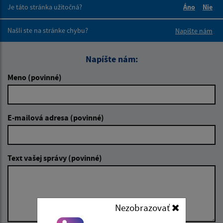
Je táto stránka užitočná?
Áno
Nie
Boli tieto 
Boli 
Našli ste na stránke chybu?
Napíšte nám
Napíšte nám:
Meno (povinné)
E-mailová adresa (povinné)
Text vašej správy (povinné)
Nezobrazovať