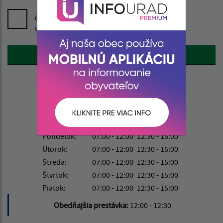
Oboznámil som sa so
spracúvaním osobných
údajov
Google reCaptcha Response
Odoslať správu
Úradné hodiny:
Deň
Čas doobeda
Čas poobede
Pondelok:
07:00 - 12:00
12:30 - 15:00
Utorok:
07:00 - 12:00
12:30 - 15:00
Streda:
07:00 - 12:00
12:30 - 15:00
Štvrtok:
07:00 - 12:00
12:30 - 15:00
Piatok:
07:00 - 12:00
12:30 - 15:00
Obedňajšia prestávka:
12:00 - 12:30