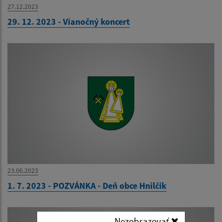
27.12.2023
29. 12. 2023 - Vianočný koncert
23.06.2023
1. 7. 2023 - POZVÁNKA - Deň obce Hnilčík
Nezobrazovať