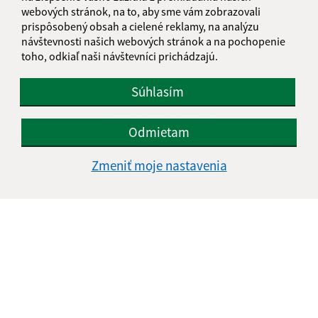
Informácie o stránke:
webových stránok, na to, aby sme vám zobrazovali
prispôsobený obsah a cielené reklamy, na analýzu
Vyhlásenie o prístupnosti
návštevnosti našich webových stránok a na pochopenie
Autorské práva
toho, odkiaľ naši návštevníci prichádzajú.
Ochrana osobných údajov
Navigácia:
Súhlasím
Vytlačiť aktuálnu stránku
Odmietam
Mapa stránok
Cookies
Zmeniť moje nastavenia
Rýchle odkazy:
Aktuality
História
Fotogaléria
Kontakty
Aktualizované:
06.08.2026 10:34 hod.