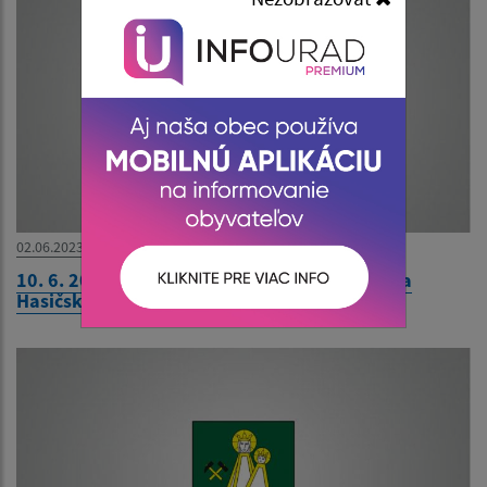
02.06.2023
10. 6. 2023 - POZVÁNKA - Územná súťaž DHZ a
Hasičského dorastu