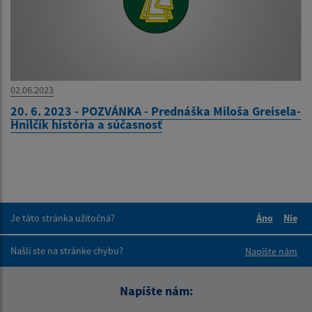
02.06.2023
20. 6. 2023 - POZVÁNKA - Prednáška Miloša Greisela-
Hnilčík história a súčasnosť
Je táto stránka užitočná?
Áno
Nie
Boli tieto 
Boli 
Našli ste na stránke chybu?
Napíšte nám
Napíšte nám: