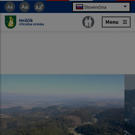
Slovenčina
Hnilčík
Menu
Oficiálna stránka