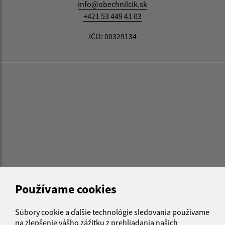
info@obechnilcik.sk
+421 53 449 41 03
IČO: 00329134
Používame cookies
Súbory cookie a ďalšie technológie sledovania používame
na zlepšenie vášho zážitku z prehliadania našich