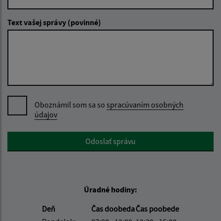
Text vašej správy (povinné)
Oboznámil som sa so
spracúvaním osobných
údajov
Google reCaptcha Response
Odoslať správu
Úradné hodiny:
Deň
Čas doobeda
Čas poobede