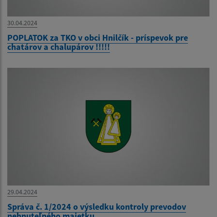
30.04.2024
POPLATOK za TKO v obci Hnilčík - príspevok pre
chatárov a chalupárov !!!!!
29.04.2024
Správa č. 1/2024 o výsledku kontroly prevodov
nehnuteľného majetku ....