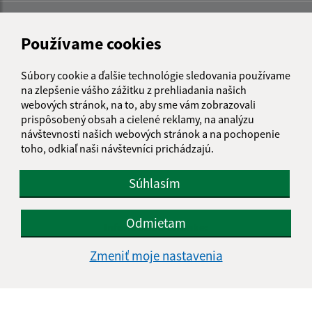
Používame cookies
Súbory cookie a ďalšie technológie sledovania používame
na zlepšenie vášho zážitku z prehliadania našich
webových stránok, na to, aby sme vám zobrazovali
prispôsobený obsah a cielené reklamy, na analýzu
návštevnosti našich webových stránok a na pochopenie
toho, odkiaľ naši návštevníci prichádzajú.
Súhlasím
Odmietam
Informácie o stránke:
Vyhlásenie o prístupnosti
Zmeniť moje nastavenia
Autorské práva
Ochrana osobných údajov