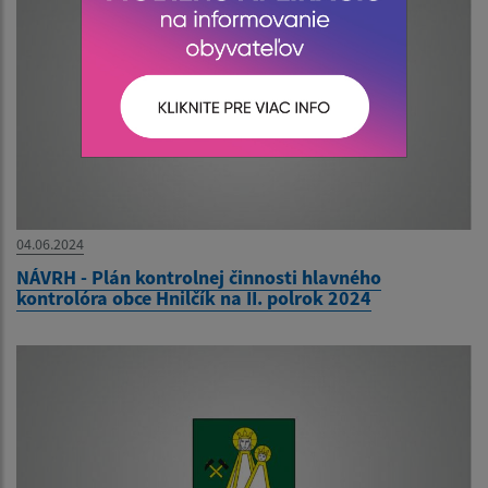
04.06.2024
NÁVRH - Plán kontrolnej činnosti hlavného
kontrolóra obce Hnilčík na II. polrok 2024