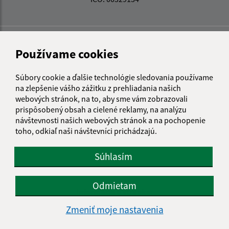
Používame cookies
Súbory cookie a ďalšie technológie sledovania používame
na zlepšenie vášho zážitku z prehliadania našich
webových stránok, na to, aby sme vám zobrazovali
prispôsobený obsah a cielené reklamy, na analýzu
návštevnosti našich webových stránok a na pochopenie
toho, odkiaľ naši návštevníci prichádzajú.
Súhlasím
Odmietam
Informácie o stránke:
Zmeniť moje nastavenia
Vyhlásenie o prístupnosti
Autorské práva