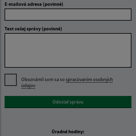
E-mailová adresa (povinné)
Text vašej správy (povinné)
Oboznámil som sa so
spracúvaním osobných
údajov
Google reCaptcha Response
Odoslať správu
Úradné hodiny: