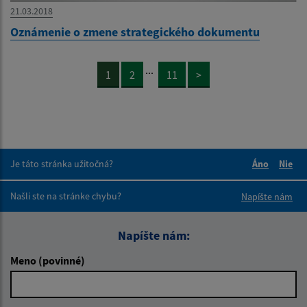
21.03.2018
Oznámenie o zmene strategického dokumentu
...
1
2
11
>
Je táto stránka užitočná?
Áno
Nie
Boli tieto 
Boli 
Našli ste na stránke chybu?
Napíšte nám
Napíšte nám:
Meno (povinné)