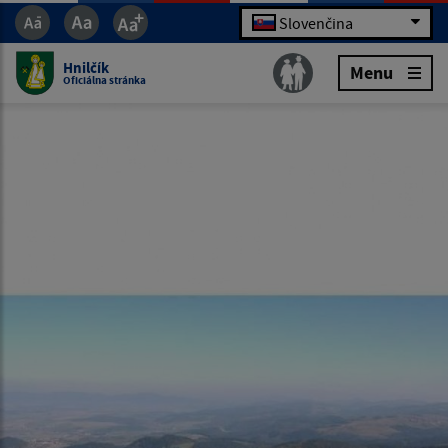
Slovenčina
Hnilčík
Menu
Oficiálna stránka