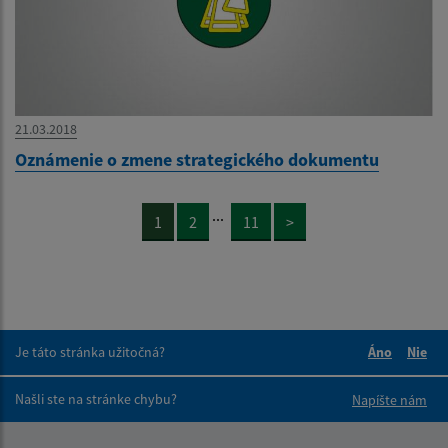
21.03.2018
Oznámenie o zmene strategického dokumentu
...
1
2
11
>
Je táto stránka užitočná?
Áno
Nie
Boli tieto 
Boli 
Našli ste na stránke chybu?
Napíšte nám