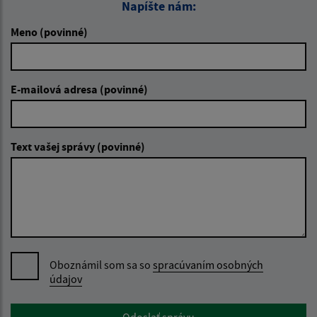
Napíšte nám:
Meno (povinné)
E-mailová adresa (povinné)
Text vašej správy (povinné)
Oboznámil som sa so
spracúvaním osobných
údajov
Google reCaptcha Response
Odoslať správu