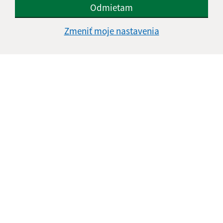
Odmietam
Informácie o stránke:
Zmeniť moje nastavenia
Vyhlásenie o prístupnosti
Autorské práva
Ochrana osobných údajov
Navigácia:
Vytlačiť aktuálnu stránku
Mapa stránok
Cookies
Rýchle odkazy:
Aktuality
História
Fotogaléria
Kontakty
Aktualizované: