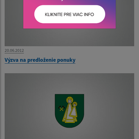
20.06.2012
Výzva na predloženie ponuky