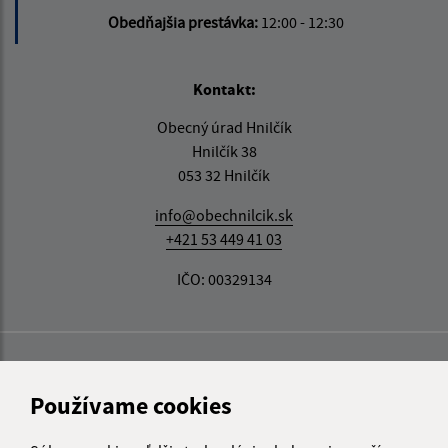
Obedňajšia prestávka:
12:00 - 12:30
Kontakt:
Obecný úrad Hnilčík
Hnilčík 38
053 32 Hnilčík
info@obechnilcik.sk
+421 53 449 41 03
IČO: 00329134
Používame cookies