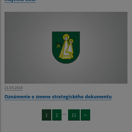
21.03.2018
Oznámenie o zmene strategického dokumentu
...
1
2
11
>