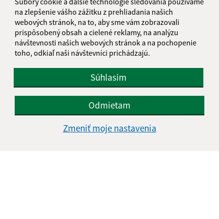
Súbory cookie a ďalšie technológie sledovania používame
na zlepšenie vášho zážitku z prehliadania našich
webových stránok, na to, aby sme vám zobrazovali
prispôsobený obsah a cielené reklamy, na analýzu
návštevnosti našich webových stránok a na pochopenie
toho, odkiaľ naši návštevníci prichádzajú.
Súhlasím
Informácie o stránke:
Odmietam
Vyhlásenie o prístupnosti
Zmeniť moje nastavenia
Autorské práva
Ochrana osobných údajov
Navigácia:
Vytlačiť aktuálnu stránku
Mapa stránok
Cookies