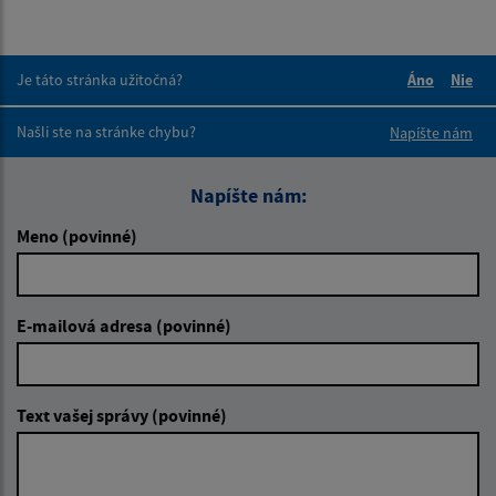
Je táto stránka užitočná?
Áno
Nie
Boli tieto 
Boli 
Našli ste na stránke chybu?
Napíšte nám
Napíšte nám:
Meno (povinné)
E-mailová adresa (povinné)
Text vašej správy (povinné)