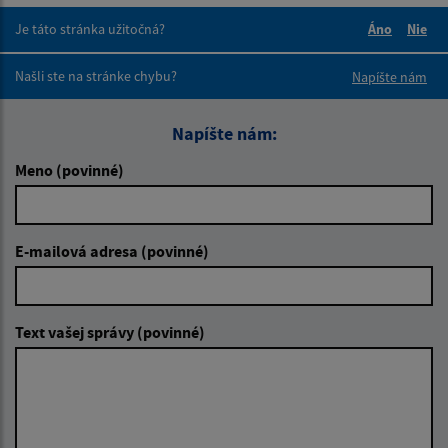
Je táto stránka užitočná?
Áno
Nie
Boli tieto 
Boli 
Našli ste na stránke chybu?
Napíšte nám
Napíšte nám:
Meno (povinné)
E-mailová adresa (povinné)
Text vašej správy (povinné)