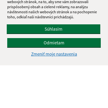
webových stránok, na to, aby sme vám zobrazovali
prispôsobený obsah a cielené reklamy, na analýzu
návštevnosti našich webových stránok a na pochopenie
toho, odkiaľ naši návštevníci prichádzajú.
Súhlasím
Informácie o stránke:
Odmietam
Vyhlásenie o prístupnosti
Zmeniť moje nastavenia
Autorské práva
Ochrana osobných údajov
Navigácia:
Vytlačiť aktuálnu stránku
Mapa stránok
Cookies
Rýchle odkazy: