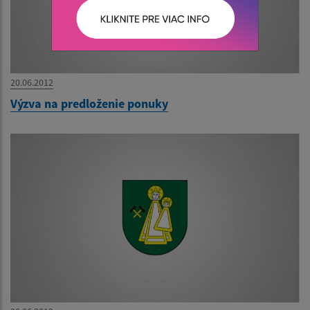
20.06.2012
Výzva na predloženie ponuky