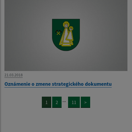
21.03.2018
Oznámenie o zmene strategického dokumentu
...
1
2
11
>