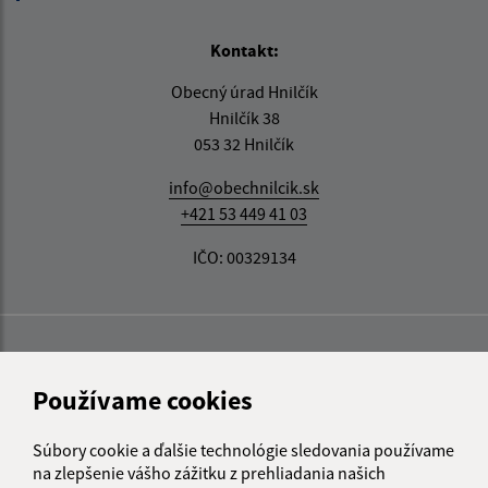
Kontakt:
Obecný úrad Hnilčík
Hnilčík 38
053 32 Hnilčík
info@obechnilcik.sk
+421 53 449 41 03
IČO: 00329134
Používame cookies
Súbory cookie a ďalšie technológie sledovania používame
na zlepšenie vášho zážitku z prehliadania našich