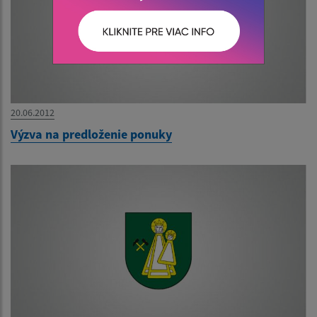
20.06.2012
Výzva na predloženie ponuky