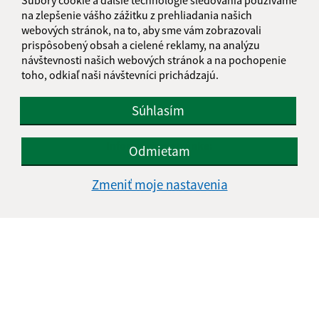
na zlepšenie vášho zážitku z prehliadania našich
webových stránok, na to, aby sme vám zobrazovali
prispôsobený obsah a cielené reklamy, na analýzu
návštevnosti našich webových stránok a na pochopenie
toho, odkiaľ naši návštevníci prichádzajú.
Súhlasím
Informácie o stránke:
Odmietam
Vyhlásenie o prístupnosti
Zmeniť moje nastavenia
Autorské práva
Ochrana osobných údajov
Navigácia:
Vytlačiť aktuálnu stránku
Mapa stránok
Cookies