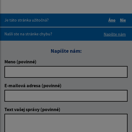
Je táto stránka užitočná?
Áno
Nie
Boli tieto 
Boli 
Našli ste na stránke chybu?
Napíšte nám
Napíšte nám:
Meno (povinné)
E-mailová adresa (povinné)
Text vašej správy (povinné)