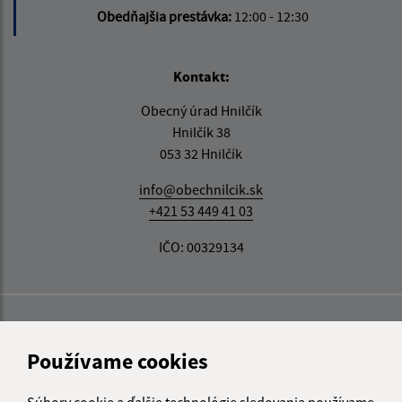
Obedňajšia prestávka:
12:00 - 12:30
Kontakt:
Obecný úrad Hnilčík
Hnilčík 38
053 32 Hnilčík
info@obechnilcik.sk
+421 53 449 41 03
IČO: 00329134
Používame cookies
Súbory cookie a ďalšie technológie sledovania používame