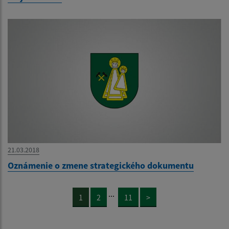
21.03.2018
Oznámenie o zmene strategického dokumentu
...
1
2
11
>