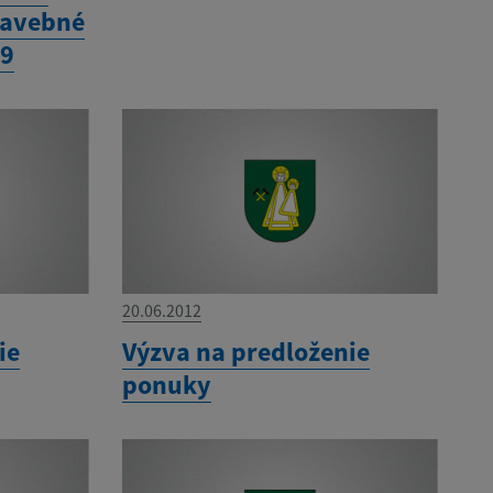
tavebné
19
20.06.2012
ie
Výzva na predloženie
ponuky