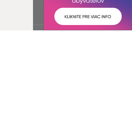
ované:
Správca obsahu: