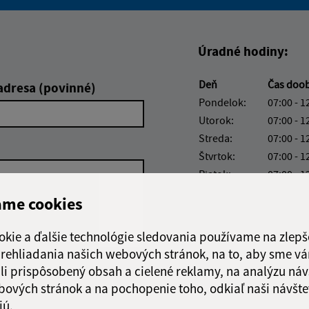
Boli tieto informácie pre 
Boli tieto informáci
Úradné hodiny:
Deň
Čas doo
adresa (povinné)
Pondelok:
07:00 - 1
Utorok:
07:00 - 1
Streda:
07:00 - 1
Štvrtok:
07:00 - 1
Piatok:
07:00 - 1
Obedňajšia prestáv
ame cookies
okie a ďalšie technológie sledovania používame na zlepš
 prehliadania našich webových stránok, na to, aby sme v
li prispôsobený obsah a cielené reklamy, na analýzu náv
Google reCaptcha Response
Odoslať správu
bových stránok a na pochopenie toho, odkiaľ naši návšte
jú.