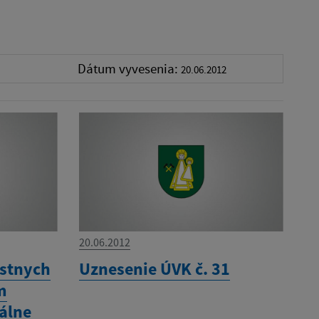
Dátum vyvesenia:
20.06.2012
20.06.2012
estnych
Uznesenie ÚVK č. 31
m
álne