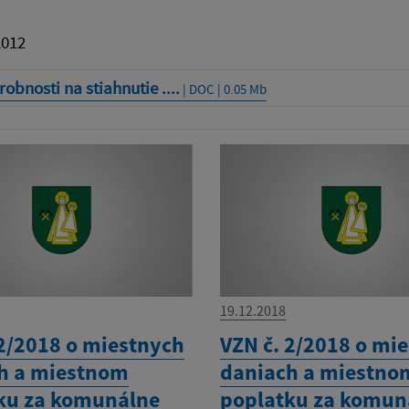
2012
obnosti na stiahnutie ....
| DOC | 0.05 Mb
19.12.2018
 2/2018 o miestnych
VZN č. 2/2018 o mi
h a miestnom
daniach a miestno
ku za komunálne
poplatku za komun