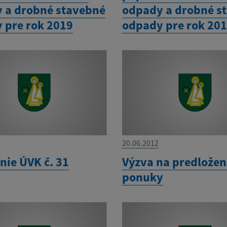
 a drobné stavebné
odpady a drobné s
 pre rok 2019
odpady pre rok 20
20.06.2012
nie ÚVK č. 31
Výzva na predložen
ponuky