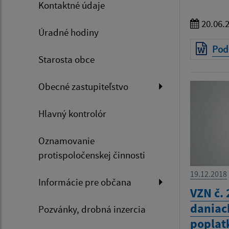
Kontaktné údaje
20.06.
Úradné hodiny
Podr
Starosta obce
Obecné zastupiteľstvo
Hlavný kontrolór
Oznamovanie
protispoločenskej činnosti
19.12.2018
Informácie pre občana
VZN č.
daniac
Pozvánky, drobná inzercia
poplat