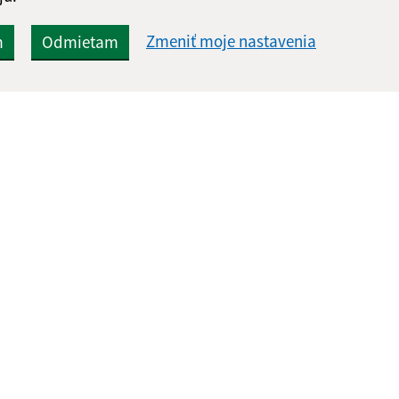
Zmeniť moje nastavenia
m
Odmietam
Rýchle odkazy:
Aktualiz