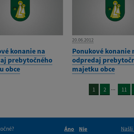
20.06.2012
vé konanie na
Ponukové konanie 
aj prebytočného
odpredaj prebytoč
u obce
majetku obce
...
1
2
11
itočné?
Našli
Áno
Nie