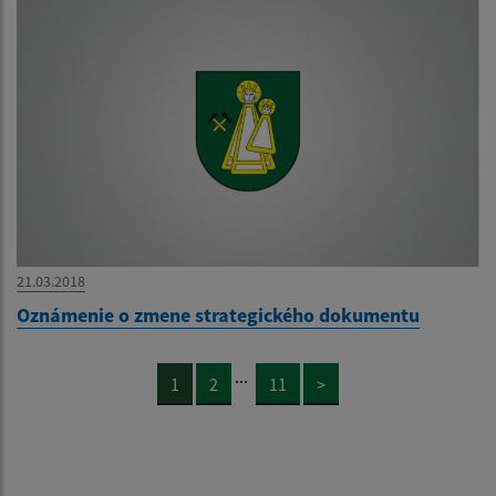
21.03.2018
Oznámenie o zmene strategického dokumentu
...
1
2
11
>