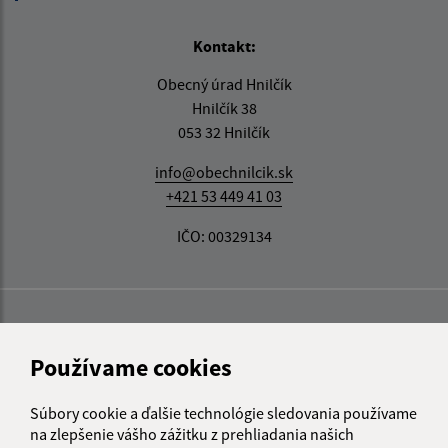
Kontakt:
Obecný úrad Hnilčík
Hnilčík 38
053 32 Hnilčík
info@obechnilcik.sk
+421 53 449 41 03
IČO: 00329134
Používame cookies
Súbory cookie a ďalšie technológie sledovania používame
na zlepšenie vášho zážitku z prehliadania našich