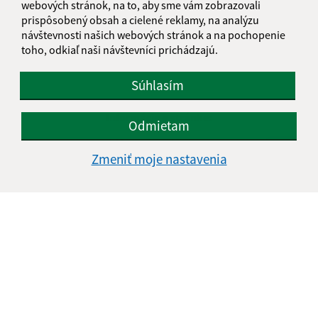
webových stránok, na to, aby sme vám zobrazovali
prispôsobený obsah a cielené reklamy, na analýzu
návštevnosti našich webových stránok a na pochopenie
toho, odkiaľ naši návštevníci prichádzajú.
Súhlasím
Informácie o stránke:
Odmietam
Vyhlásenie o prístupnosti
Zmeniť moje nastavenia
Autorské práva
Ochrana osobných údajov
Navigácia:
Vytlačiť aktuálnu stránku
Mapa stránok
Cookies
Rýchle odkazy: