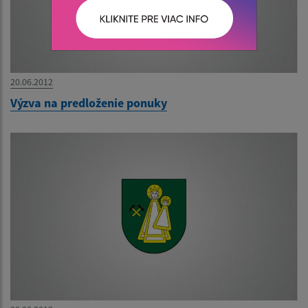
20.06.2012
Výzva na predloženie ponuky