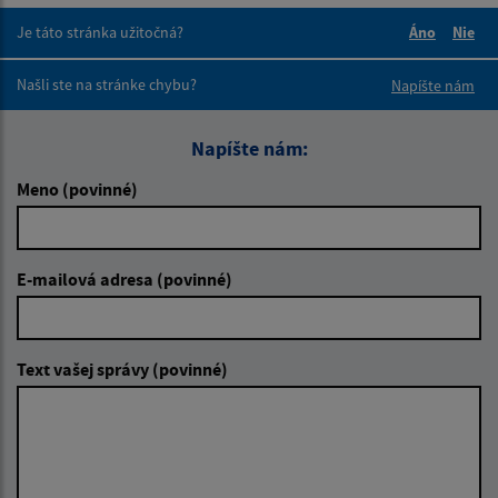
Je táto stránka užitočná?
Áno
Nie
Boli tieto 
Boli 
Našli ste na stránke chybu?
Napíšte nám
Napíšte nám:
Meno (povinné)
E-mailová adresa (povinné)
Text vašej správy (povinné)