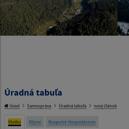
Úradná tabuľa
Úvod
Samospráva
Úradná tabuľa
nový článok
Všetko
Rôzne
Rozpočet-Hospodárenie