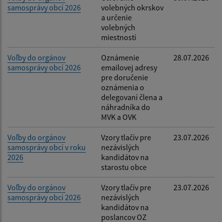
samosprávy obcí 2026
volebných okrskov
Filtrovať
Reset
a určenie
volebných
miestností
Voľby do orgánov
Oznámenie
28.07.2026
samosprávy obcí 2026
emailovej adresy
pre doručenie
oznámenia o
delegovaní člena a
náhradníka do
MVK a OVK
Voľby do orgánov
Vzory tlačív pre
23.07.2026
samosprávy obcí v roku
nezávislých
2026
kandidátov na
starostu obce
Voľby do orgánov
Vzory tlačív pre
23.07.2026
samosprávy obcí 2026
nezávislých
kandidátov na
poslancov OZ