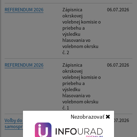
REFERENDUM 2026
Zápisnica
06.07.2026
okrskovej
volebnej komisie o
priebehu a
výsledku
hlasovania vo
volebnom okrsku
č. 2
REFERENDUM 2026
Zápisnica
06.07.2026
okrskovej
volebnej komisie o
priebehu a
výsledku
hlasovania vo
volebnom okrsku
č. 1
Nezobrazovať
Voľby do orgánov
Oznámenie
02.07.2026
samosprávy obcí 2026
rozsahu výkonu
funkcie starostu