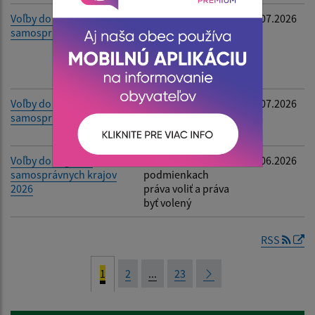
Voľby do orgánov
Oznámenie o
02.07.2026
samosprávy obcí
utvorení
volebných
obvodov a určení
počtu poslancov
Voľby do orgánov
Oznámenie o
02.07.2026
samosprávy obcí 2026
určení počtu
obyvateľov
Voľby do orgánov
Informácia o
24.06.2026
samosprávnych krajov
podmienkach
2026
práva voliť a práva
byť volený
RSS
1
2
...
23