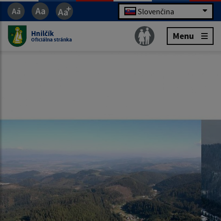
Slovenčina
Hnilčík
Menu
Oficiálna stránka