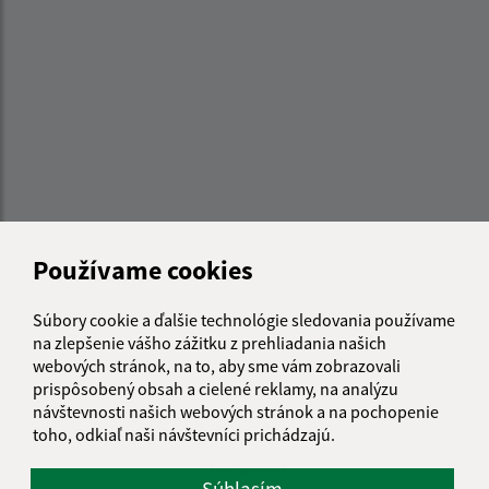
Používame cookies
Súbory cookie a ďalšie technológie sledovania používame
Informácie o stránke:
na zlepšenie vášho zážitku z prehliadania našich
webových stránok, na to, aby sme vám zobrazovali
Vyhlásenie o prístupnosti
prispôsobený obsah a cielené reklamy, na analýzu
Autorské práva
návštevnosti našich webových stránok a na pochopenie
Ochrana osobných údajov
toho, odkiaľ naši návštevníci prichádzajú.
Navigácia:
Súhlasím