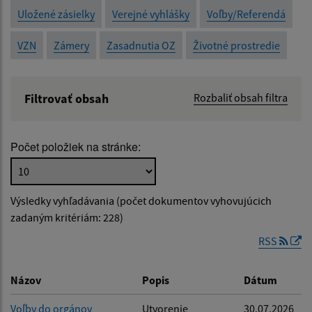
Uložené zásielky
Verejné vyhlášky
Voľby/Referendá
VZN
Zámery
Zasadnutia OZ
Životné prostredie
Filtrovať obsah
Rozbaliť obsah filtra
Názov:
Počet položiek na stránke:
Popis:
Výsledky vyhľadávania (počet dokumentov vyhovujúcich
Dátum zverejnenia od:
zadaným kritériám: 228)
RSS
Dátum zverejnenia do:
Názov
Popis
Dátum
Voľby do orgánov
Utvorenie
30.07.2026