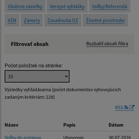
Uložené zásielky
Verejné vyhlášky
Voľby/Referendá
VZN
Zámery
Zasadnutia OZ
Životné prostredie
Filtrovať obsah
Rozbaliť obsah filtra
Názov:
Počet položiek na stránke:
Popis:
Výsledky vyhľadávania (počet dokumentov vyhovujúcich
Dátum zverejnenia od:
zadaným kritériám: 228)
RSS
Dátum zverejnenia do:
Názov
Popis
Dátum
Voľby do orgánov
Utvorenie
30.07.2026