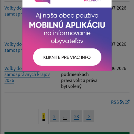
Voľby do orgánov
Oznámenie o
02.07.2026
samosprávy obcí
utvorení
volebných
obvodov a určení
počtu poslancov
Voľby do orgánov
Oznámenie o
02.07.2026
samosprávy obcí 2026
určení počtu
obyvateľov
Voľby do orgánov
Informácia o
24.06.2026
samosprávnych krajov
podmienkach
2026
práva voliť a práva
byť volený
RSS
1
2
...
23