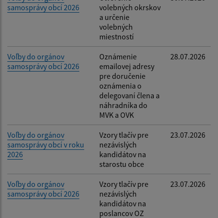
samosprávy obcí 2026
volebných okrskov
Filtrovať
Reset
a určenie
volebných
miestností
Voľby do orgánov
Oznámenie
28.07.2026
samosprávy obcí 2026
emailovej adresy
pre doručenie
oznámenia o
delegovaní člena a
náhradníka do
MVK a OVK
Voľby do orgánov
Vzory tlačív pre
23.07.2026
samosprávy obcí v roku
nezávislých
2026
kandidátov na
starostu obce
Voľby do orgánov
Vzory tlačív pre
23.07.2026
samosprávy obcí 2026
nezávislých
kandidátov na
poslancov OZ