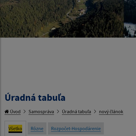
Úradná tabuľa
Úvod
Samospráva
Úradná tabuľa
nový článok
Všetko
Rôzne
Rozpočet-Hospodárenie