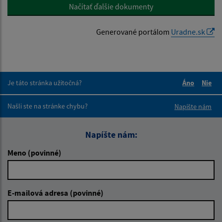
Načítať ďalšie dokumenty
Generované portálom
Uradne.sk
Je táto stránka užitočná?
Áno
Nie
Boli tieto 
Boli 
Našli ste na stránke chybu?
Napíšte nám
Napíšte nám:
Meno (povinné)
E-mailová adresa (povinné)