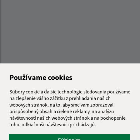
Používame cookies
Súbory cookie a ďalšie technológie sledovania používame
Informácie o stránke:
na zlepšenie vášho zážitku z prehliadania našich
webových stránok, na to, aby sme vám zobrazovali
Vyhlásenie o prístupnosti
prispôsobený obsah a cielené reklamy, na analýzu
Autorské práva
návštevnosti našich webových stránok a na pochopenie
Ochrana osobných údajov
toho, odkiaľ naši návštevníci prichádzajú.
Navigácia:
Súhlasím