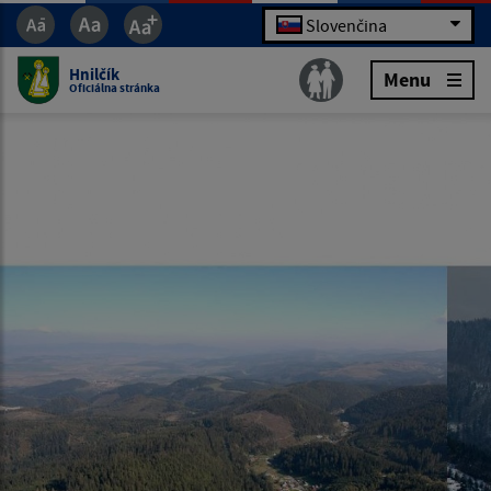
Slovenčina
Hnilčík
Menu
Oficiálna stránka