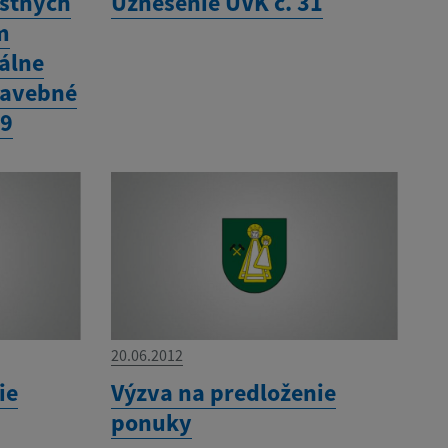
estnych
Uznesenie ÚVK č. 31
m
álne
tavebné
19
20.06.2012
ie
Výzva na predloženie
ponuky