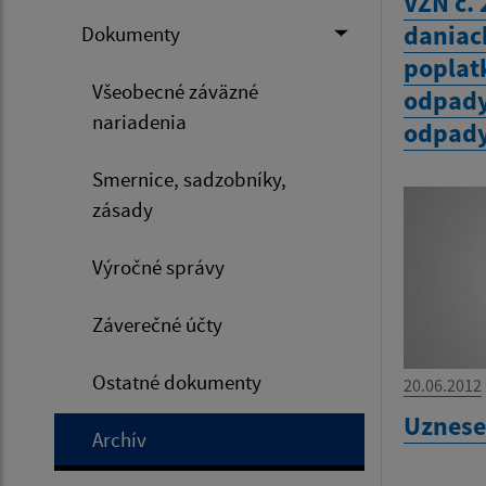
VZN č.
daniac
Dokumenty
poplat
Všeobecné záväzné
odpady
nariadenia
odpady
Smernice, sadzobníky,
zásady
Výročné správy
Záverečné účty
Ostatné dokumenty
20.06.2012
Uznese
Archív