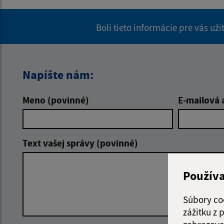
Boli tieto informácie pre vás už
Napíšte nám:
Meno (povinné)
E-mailová 
Text vašej správy (povinné)
Použív
Súbory co
zážitku z