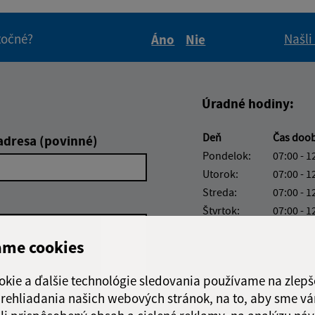
itočné?
Našli
Áno
Nie
Boli tieto informácie pre 
Boli tieto informáci
Úradné hodiny:
Deň
Čas doo
adresa (povinné)
Pondelok:
07:00 - 1
Utorok:
07:00 - 1
Streda:
07:00 - 1
Štvrtok:
07:00 - 1
Piatok:
07:00 - 1
ame cookies
Obedňajšia prestáv
okie a ďalšie technológie sledovania používame na zlepš
 prehliadania našich webových stránok, na to, aby sme v