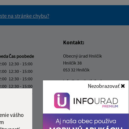
 ste na stránke chybu?
vás užitočné?
e pre vás užitočné?
Kontakt:
Obecný úrad Hnilčík
beda
Čas poobede
Hnilčík 38
2:00
12:30 - 15:00
053 32 Hnilčík
2:00
12:30 - 15:00
2:00
12:30 - 15:00
info@obechnilcik.sk
Nezobrazovať
2:00
12:30 - 15:00
+421 53 449 41 03
2:00
12:30 - 15:00
IČO: 00329134
ka:
12:00 - 12:30
enie vášho
ám