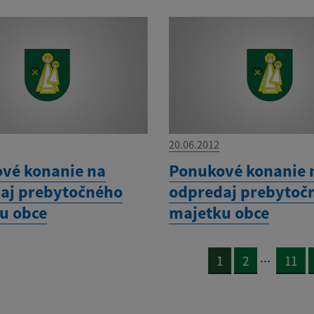
20.06.2012
vé konanie na
Ponukové konanie 
aj prebytočného
odpredaj prebytoč
u obce
majetku obce
...
1
2
11