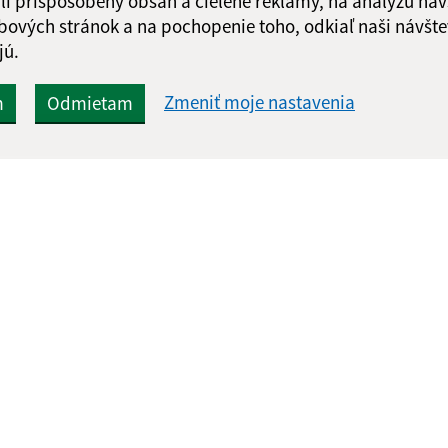
li prispôsobený obsah a cielené reklamy, na analýzu náv
bových stránok a na pochopenie toho, odkiaľ naši návšte
Google reCaptcha Response
Odoslať správu
jú.
Zmeniť moje nastavenia
m
Odmietam