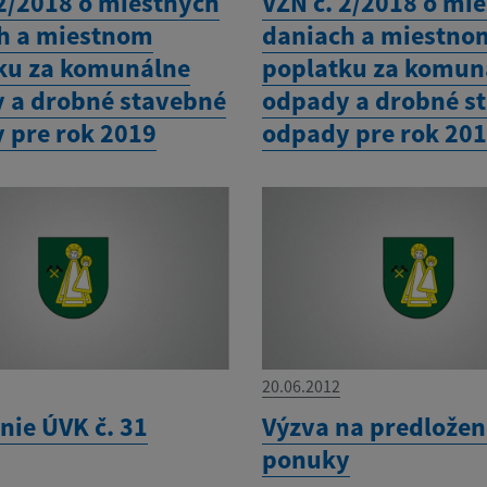
 2/2018 o miestnych
VZN č. 2/2018 o mi
h a miestnom
daniach a miestno
ku za komunálne
poplatku za komun
 a drobné stavebné
odpady a drobné s
 pre rok 2019
odpady pre rok 20
20.06.2012
nie ÚVK č. 31
Výzva na predložen
ponuky