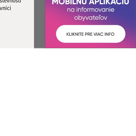
števnosti
vníci