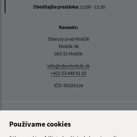
Obedňajšia prestávka:
12:00 - 12:30
Kontakt:
Obecný úrad Hnilčík
Hnilčík 38
053 32 Hnilčík
info@obechnilcik.sk
+421 53 449 41 03
IČO: 00329134
Používame cookies