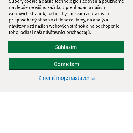
Súbory cookie a ďalšie technológie sledovania používame
na zlepšenie vášho zážitku z prehliadania našich
webových stránok, na to, aby sme vám zobrazovali
prispôsobený obsah a cielené reklamy, na analýzu
návštevnosti našich webových stránok a na pochopenie
toho, odkiaľ naši návštevníci prichádzajú.
Súhlasím
Informácie o stránke:
Odmietam
Vyhlásenie o prístupnosti
Zmeniť moje nastavenia
Autorské práva
Ochrana osobných údajov
Navigácia:
Vytlačiť aktuálnu stránku
Mapa stránok
Cookies