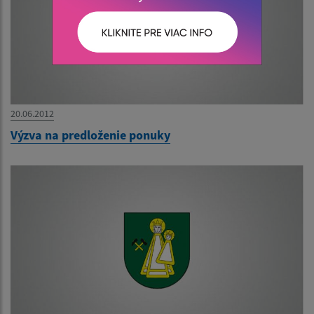
20.06.2012
Výzva na predloženie ponuky