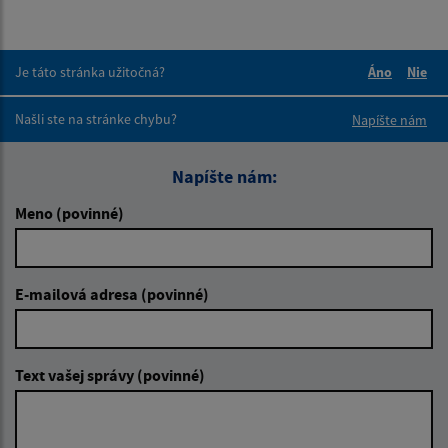
Je táto stránka užitočná?
Áno
Nie
Boli tieto 
Boli 
Našli ste na stránke chybu?
Napíšte nám
Napíšte nám:
Meno (povinné)
E-mailová adresa (povinné)
Text vašej správy (povinné)