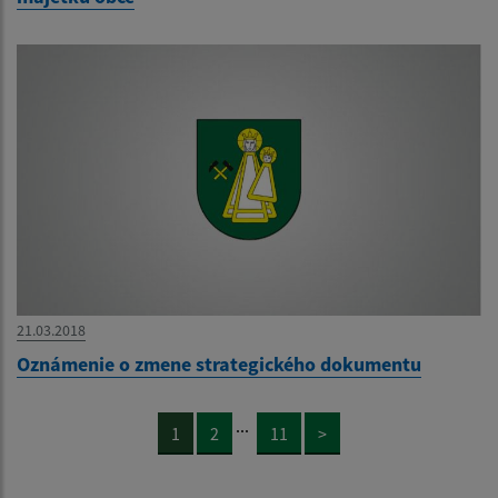
21.03.2018
Oznámenie o zmene strategického dokumentu
...
1
2
11
>