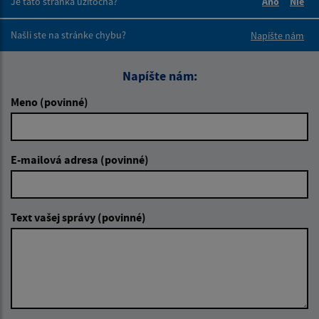
Je táto stránka užitočná?
Áno
Nie
Boli tieto 
Boli 
Našli ste na stránke chybu?
Napíšte nám
Napíšte nám:
Meno (povinné)
E-mailová adresa (povinné)
Text vašej správy (povinné)