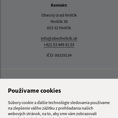
Kontakt:
Obecný úrad Hnilčík
Hnilčík 38
053 32 Hnilčík
info@obechnilcik.sk
+421 53 449 41 03
IČO: 00329134
Používame cookies
Súbory cookie a ďalšie technológie sledovania používame
na zlepšenie vášho zážitku z prehliadania našich
webových stránok, na to, aby sme vám zobrazovali