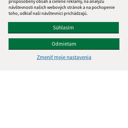
prispôsobený obsah a cielené reklamy, na analýzu
návštevnosti našich webových stránok a na pochopenie
toho, odkiaľ naši návštevníci prichádzajú.
Súhlasím
Informácie o stránke:
Odmietam
Vyhlásenie o prístupnosti
Zmeniť moje nastavenia
Autorské práva
Ochrana osobných údajov
Navigácia:
Vytlačiť aktuálnu stránku
Mapa stránok
Cookies
Rýchle odkazy:
Aktuality
História