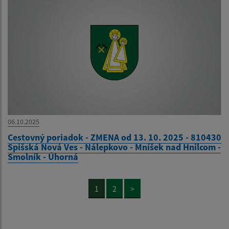
06.10.2025
Cestovný poriadok - ZMENA od 13. 10. 2025 - 810430
Spišská Nová Ves - Nálepkovo - Mníšek nad Hnilcom -
Smolník - Úhorná
1
2
>