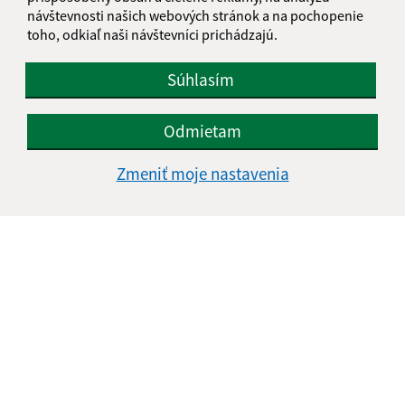
návštevnosti našich webových stránok a na pochopenie
toho, odkiaľ naši návštevníci prichádzajú.
Súhlasím
Odmietam
Informácie o stránke:
Zmeniť moje nastavenia
Vyhlásenie o prístupnosti
Autorské práva
Ochrana osobných údajov
Navigácia:
Vytlačiť aktuálnu stránku
Mapa stránok
Cookies
Rýchle odkazy: