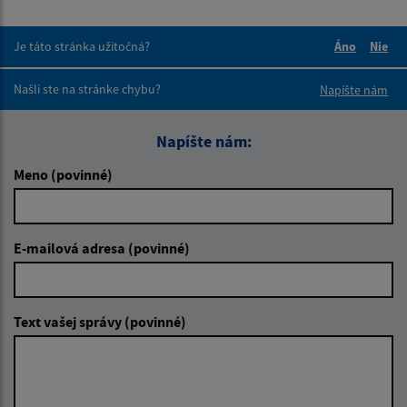
Je táto stránka užitočná?
Áno
Nie
Boli tieto 
Boli 
Našli ste na stránke chybu?
Napíšte nám
Napíšte nám:
Meno (povinné)
E-mailová adresa (povinné)
Text vašej správy (povinné)