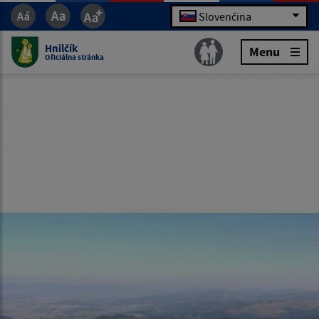
Slovenčina
Hnilčík
Menu
Oficiálna stránka