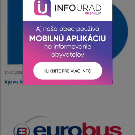
10.07.2026
Výzva formou verejnej vyhlášky (NN, VN, VVN)