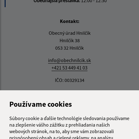
Obedňajšia prestávka:
12:00 - 12:30
Kontakt:
Obecný úrad Hnilčík
Hnilčík 38
053 32 Hnilčík
info@obechnilcik.sk
+421 53 449 41 03
IČO: 00329134
Používame cookies
Súbory cookie a ďalšie technológie sledovania používame
na zlepšenie vášho zážitku z prehliadania našich
webových stránok, na to, aby sme vám zobrazovali
prispôsobený obsah a cielené reklamy, na analýzu