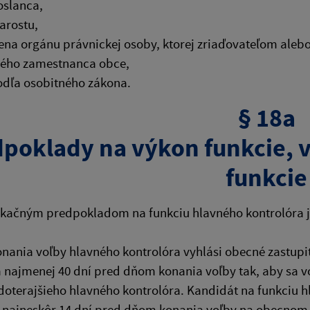
oslanca,
tarostu,
lena orgánu právnickej osoby, ktorej zriaďovateľom aleb
ného zamestnanca obce,
odľa osobitného zákona.
§ 18a
poklady na výkon funkcie, 
funkcie
fikačným predpokladom na funkciu hlavného kontrolóra 
onania voľby hlavného kontrolóra vyhlási obecné zastupi
najmenej 40 dní pred dňom konania voľby tak, aby sa v
oterajšieho hlavného kontrolóra. Kandidát na funkciu 
 najneskôr 14 dní pred dňom konania voľby na obecnom ú