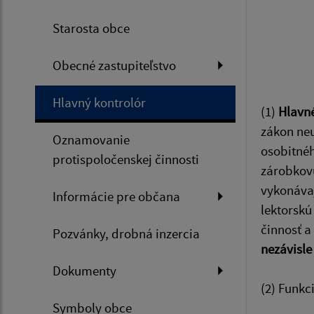
Starosta obce
Obecné zastupiteľstvo
Hlavný kontrolór
(1)
Hlavné
zákon neu
Oznamovanie
osobitnéh
protispoločenskej činnosti
zárobkovú
vykonávaj
Informácie pre občana
lektorskú
činnosť a
Pozvánky, drobná inzercia
nezávisle
Dokumenty
(2) Funkc
Symboly obce