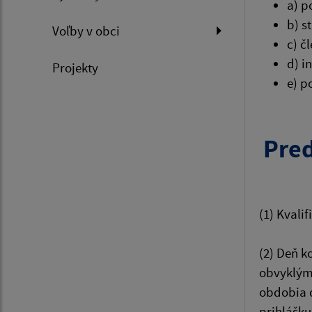
a) p
b) s
Voľby v obci
c) č
d) i
Projekty
e) p
Pred
(1) Kvali
(2) Deň k
obvyklým 
obdobia d
prihlášku