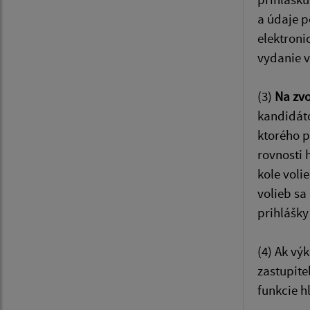
a údaje p
elektroni
vydanie v
(3)
Na zvo
kandidáto
ktorého p
rovnosti 
kole voli
volieb sa
prihlášky
(4) Ak vý
zastupite
funkcie h