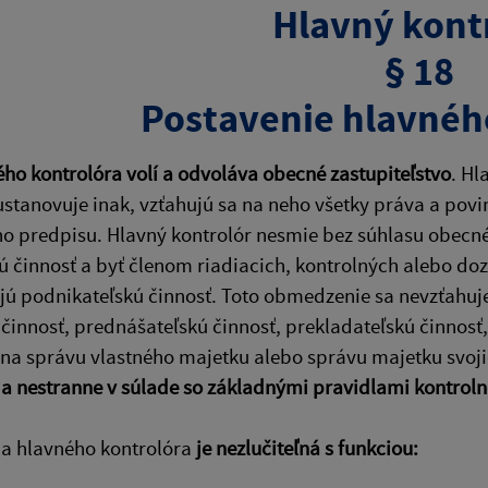
Hlavný
kont
§ 18
Postavenie hlavnéh
ho kontrolóra volí a odvoláva obecné zastupiteľstvo
. Hl
stanovuje inak, vzťahujú sa na neho všetky práva a po
o predpisu. Hlavný kontrolór nesmie bez súhlasu obecné
 činnosť a byť členom riadiacich, kontrolných alebo do
ú podnikateľskú činnosť. Toto obmedzenie sa nevzťahuje
 činnosť, prednášateľskú činnosť, prekladateľskú činnosť,
 na správu vlastného majetku alebo správu majetku svoji
 a nestranne v súlade so základnými pravidlami kontrolne
ia hlavného kontrolóra
je nezlučiteľná s funkciou: