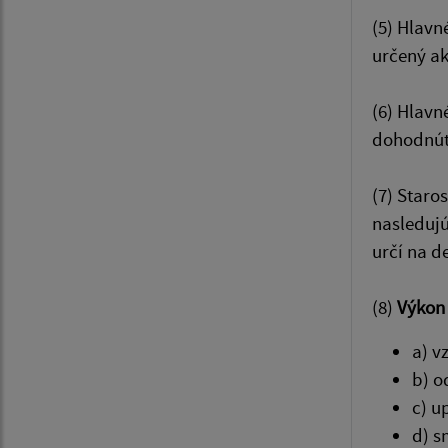
(5) Hlavn
určený ak
(6) Hlavn
dohodnúť 
(7) Staro
nasleduj
určí na d
(8)
Výkon 
a) v
b) o
c) u
d) s