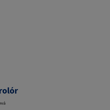
rolór
ová