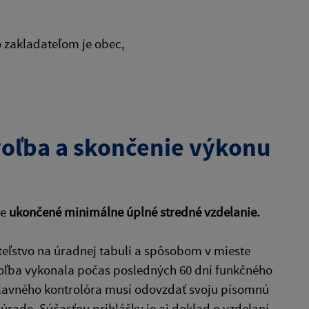
o zakladateľom je obec,
voľba a skončenie výkonu
je
ukončené minimálne úplné stredné vzdelanie.
teľstvo na úradnej tabuli a spôsobom v mieste
oľba vykonala počas posledných 60 dní funkčného
hlavného kontrolóra musí odovzdať svoju písomnú
rade. Súčasťou prihlášky je aj doklad o vzdelaní