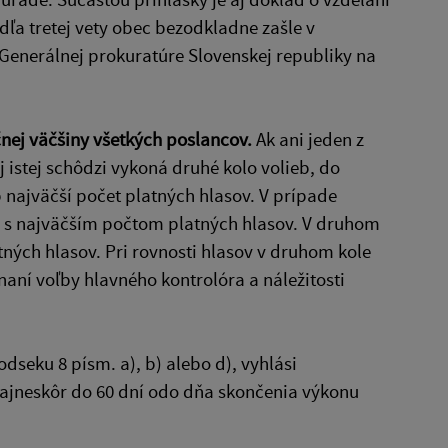
dľa tretej vety obec bezodkladne zašle v
Generálnej prokuratúre Slovenskej republiky na
nej väčšiny všetkých poslancov.
Ak ani jeden z
j istej schôdzi vykoná druhé kolo volieb, do
b najväčší počet platných hlasov. V prípade
ti s najväčším počtom platných hlasov. V druhom
atných hlasov. Pri rovnosti hlasov v druhom kole
aní voľby hlavného kontrolóra a náležitosti
seku 8 písm. a), b) alebo d), vyhlási
 najneskôr do 60 dní odo dňa skončenia výkonu