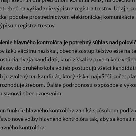
otrebné na vyžiadanie výpisu z registra trestov. Údaje po
ckej podobe prostredníctvom elektronickej komunikácie 
ýpisu z registra trestov.
lenie hlavného kontrolóra je potrebný súhlas nadpolovič
v takú väčšinu nezískal, obecné zastupiteľstvo ešte na te
ostúpia dvaja kandidáti, ktorí získali v prvom kole volie
hlasov do druhého kola volieb postupujú všetci kandidá
eb je zvolený ten kandidát, ktorý získal najväčší počet pl
 rozhoduje žrebom. Ďalšie podrobnosti o spôsobe a vykon
 ustanoví obec uznesením.
kon funkcie hlavného kontrolóra zaniká spôsobom podľa od
ľstvo nové voľby hlavného kontrolóra tak, aby sa konali
lavného kontrolóra.