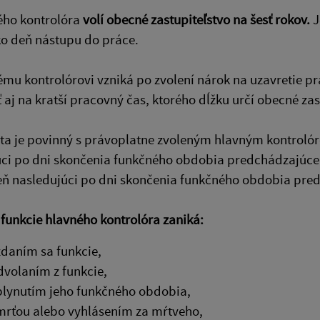
ého kontrolóra
volí obecné zastupiteľstvo na šesť rokov.
J
o deň nástupu do práce.
ému kontrolórovi vzniká po zvolení nárok na uzavretie
aj na kratší pracovný čas, ktorého dĺžku určí obecné za
sta je povinný s právoplatne zvoleným hlavným kontroló
úci po dni skončenia funkčného obdobia predchádzajúce
eň nasledujúci po dni skončenia funkčného obdobia pre
funkcie hlavného kontrolóra zaniká:
zdaním sa funkcie,
dvolaním z funkcie,
plynutím jeho funkčného obdobia,
mrťou alebo vyhlásením za mŕtveho,