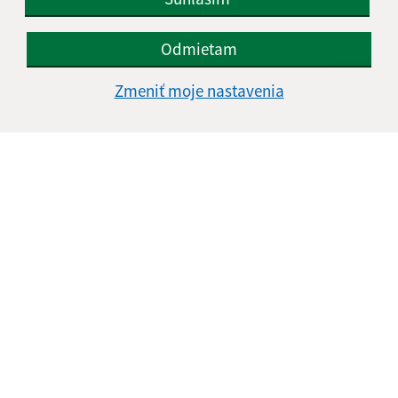
Odmietam
Informácie o stránke:
Zmeniť moje nastavenia
Vyhlásenie o prístupnosti
Autorské práva
Ochrana osobných údajov
Navigácia:
Vytlačiť aktuálnu stránku
Mapa stránok
Cookies
Rýchle odkazy:
Aktuality
História
Fotogaléria
Kontakty