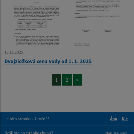
13.11.2025
Dvojzložková cena vody od 1. 1. 2025
1
2
>
Je táto stránka užitočná?
Áno
Nie
Boli tieto 
Boli 
Našli ste na stránke chybu?
Napíšte nám