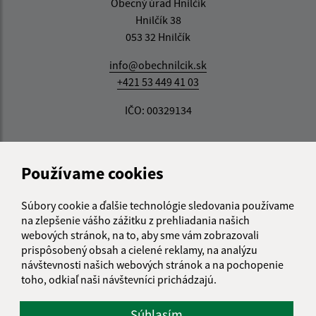
Obecný úrad Hnilčík
Hnilčík 38
053 32 Hnilčík
info@obechnilcik.sk
+421 53 449 41 03
IČO: 00329134
Používame cookies
Súbory cookie a ďalšie technológie sledovania používame
na zlepšenie vášho zážitku z prehliadania našich
webových stránok, na to, aby sme vám zobrazovali
prispôsobený obsah a cielené reklamy, na analýzu
návštevnosti našich webových stránok a na pochopenie
toho, odkiaľ naši návštevníci prichádzajú.
Súhlasím