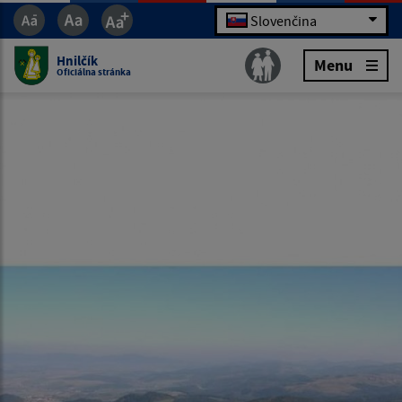
Slovenčina
Hnilčík
Menu
Oficiálna stránka