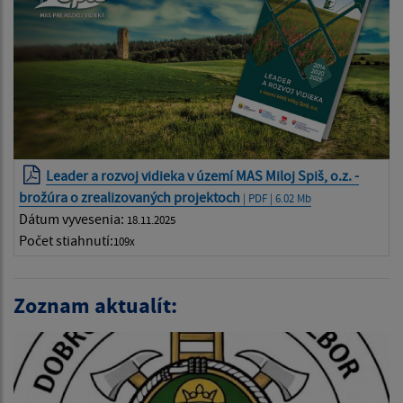
Leader a rozvoj vidieka v území MAS Miloj Spiš, o.z. -
brožúra o zrealizovaných projektoch
| PDF | 6.02 Mb
Dátum vyvesenia:
18.11.2025
Počet stiahnutí:
109x
Zoznam aktualít: