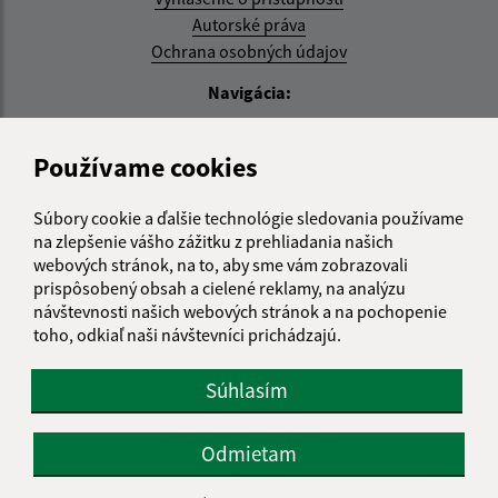
Autorské práva
Ochrana osobných údajov
Navigácia:
Vytlačiť aktuálnu stránku
Používame cookies
Mapa stránok
Cookies
Súbory cookie a ďalšie technológie sledovania používame
Rýchle odkazy:
na zlepšenie vášho zážitku z prehliadania našich
webových stránok, na to, aby sme vám zobrazovali
Aktuality
prispôsobený obsah a cielené reklamy, na analýzu
História
návštevnosti našich webových stránok a na pochopenie
Fotogaléria
toho, odkiaľ naši návštevníci prichádzajú.
Kontakty
Súhlasím
Aktualizované:
06.08.2026 10:34 hod.
Odmietam
RSS