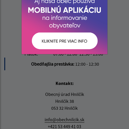
Úradné hodiny:
Deň
Čas doobeda
Čas poobede
Pondelok:
07:00 - 12:00
12:30 - 15:00
Utorok:
07:00 - 12:00
12:30 - 15:00
Streda:
07:00 - 12:00
12:30 - 15:00
Štvrtok:
07:00 - 12:00
12:30 - 15:00
Piatok:
07:00 - 12:00
12:30 - 15:00
Obedňajšia prestávka:
12:00 - 12:30
Kontakt:
Obecný úrad Hnilčík
Hnilčík 38
053 32 Hnilčík
info@obechnilcik.sk
+421 53 449 41 03