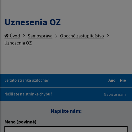
Uznesenia OZ
Úvod
Samospráva
Obecné zastupiteľstvo
Uznesenia OZ
Je táto stránka užitočná?
Áno
Nie
Boli tieto 
Boli 
Našli ste na stránke chybu?
Napíšte nám
Napíšte nám:
Meno (povinné)