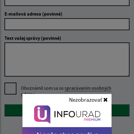
E-mailová adresa (povinné)
Text vašej správy (povinné)
Oboznámil som sa so
spracúvaním osobných
údajov
Nezobrazovať
Google reCaptcha Response
Odoslať správu