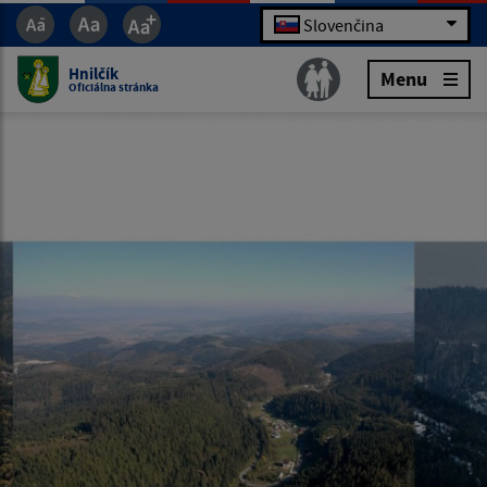
Slovenčina
Hnilčík
Menu
Oficiálna stránka