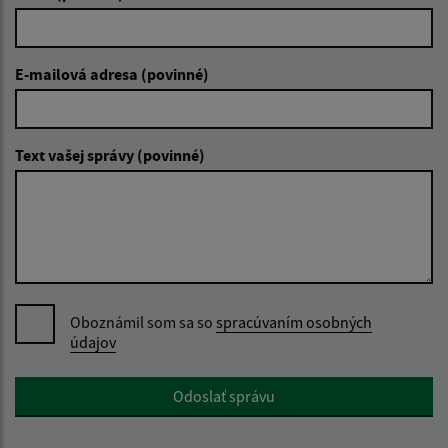
E-mailová adresa (povinné)
Text vašej správy (povinné)
Oboznámil som sa so
spracúvaním osobných
údajov
Google reCaptcha Response
Odoslať správu