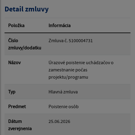
Detail zmluvy
Typ dátumu:
Položka
Informácia
Dátum od:
Číslo
Zmluva č. 5100004731
zmluvy/dodatku
Dátum do:
Názov
Úrazové poistenie uchádzačov o
zamestnanie počas
projektu/programu
Suma od:
Typ
Hlavná zmluva
Suma do:
Predmet
Poistenie osôb
Dátum
25.06.2026
Typ:
zverejnenia