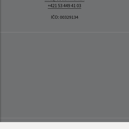
+421 53 449 41 03
IČO: 00329134
Informácie o stránke: