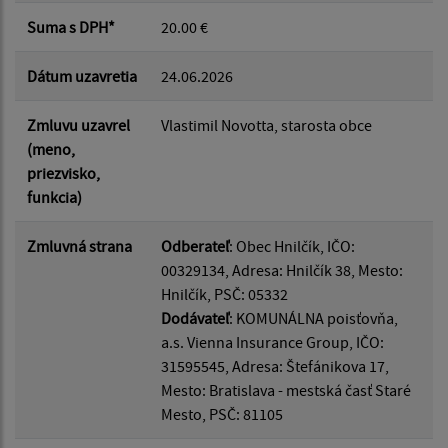
Suma s DPH*
20.00 €
Filtrovať
Reset
Dátum uzavretia
24.06.2026
Zmluvu uzavrel
Vlastimil Novotta, starosta obce
(meno,
priezvisko,
funkcia)
Zmluvná strana
Odberateľ
: Obec Hnilčík, IČO:
00329134, Adresa: Hnilčík 38, Mesto:
Hnilčík, PSČ: 05332
Dodávateľ
: KOMUNÁLNA poisťovňa,
a.s. Vienna Insurance Group, IČO:
31595545, Adresa: Štefánikova 17,
Mesto: Bratislava - mestská časť Staré
Mesto, PSČ: 81105