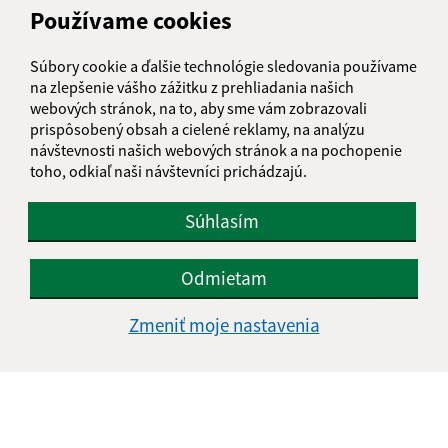
Používame cookies
Vyhlásenie o prístupnosti
Autorské práva
Súbory cookie a ďalšie technológie sledovania používame
Ochrana osobných údajov
na zlepšenie vášho zážitku z prehliadania našich
webových stránok, na to, aby sme vám zobrazovali
Navigácia:
prispôsobený obsah a cielené reklamy, na analýzu
Vytlačiť aktuálnu stránku
návštevnosti našich webových stránok a na pochopenie
toho, odkiaľ naši návštevníci prichádzajú.
Mapa stránok
Cookies
Súhlasím
Rýchle odkazy:
Aktuality
Odmietam
História
Fotogaléria
Zmeniť moje nastavenia
Kontakty
Aktualizované:
06.08.2026 10:34 hod.