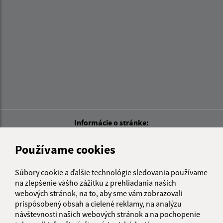
Informácie o stránke:
Vyhlásenie o prístupnosti
Používame cookies
Autorské práva
Ochrana osobných údajov
Súbory cookie a ďalšie technológie sledovania používame
na zlepšenie vášho zážitku z prehliadania našich
Navigácia:
webových stránok, na to, aby sme vám zobrazovali
Vytlačiť aktuálnu stránku
prispôsobený obsah a cielené reklamy, na analýzu
návštevnosti našich webových stránok a na pochopenie
Mapa stránok