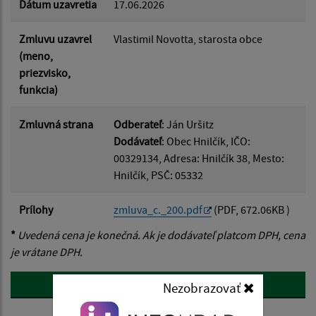
Dátum uzavretia
17.06.2026
Filtrovať
Reset
Zmluvu uzavrel
Vlastimil Novotta, starosta obce
(meno,
priezvisko,
funkcia)
Zmluvná strana
Odberateľ
: Ján Uršitz
Dodávateľ
: Obec Hnilčík, IČO:
00329134, Adresa: Hnilčík 38, Mesto:
Hnilčík, PSČ: 05332
Prílohy
zmluva_c._200.pdf
(PDF, 672.06KB )
*
Uvedená cena je konečná. Ak je dodávateľ platcom DPH, cena
je vrátane DPH.
späť
Nezobrazovať