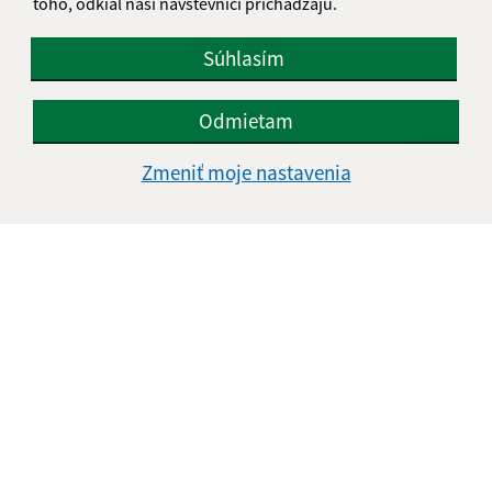
toho, odkiaľ naši návštevníci prichádzajú.
Cookies
Rýchle odkazy:
Súhlasím
Aktuality
História
Odmietam
Fotogaléria
Kontakty
Zmeniť moje nastavenia
Aktualizované:
06.08.2026 10:34 hod.
RSS
Správca obsahu:
Správca obsahu je Obec Hnilčík.
Vytvorené v súlade s
Jednotným dizajn manuálom
elektronických služieb.