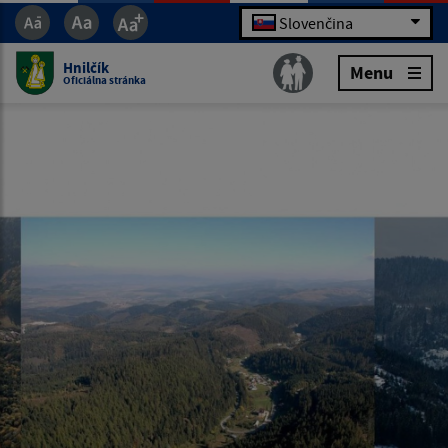
Slovenčina
Hnilčík
Menu
Oficiálna stránka