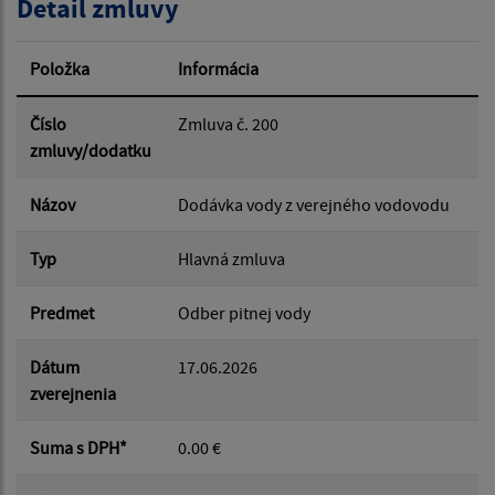
Detail zmluvy
Typ dátumu:
Položka
Informácia
Dátum od:
Číslo
Zmluva č. 200
zmluvy/dodatku
Dátum do:
Názov
Dodávka vody z verejného vodovodu
Typ
Hlavná zmluva
Suma od:
Predmet
Odber pitnej vody
Suma do:
Dátum
17.06.2026
zverejnenia
Typ:
Suma s DPH*
0.00 €