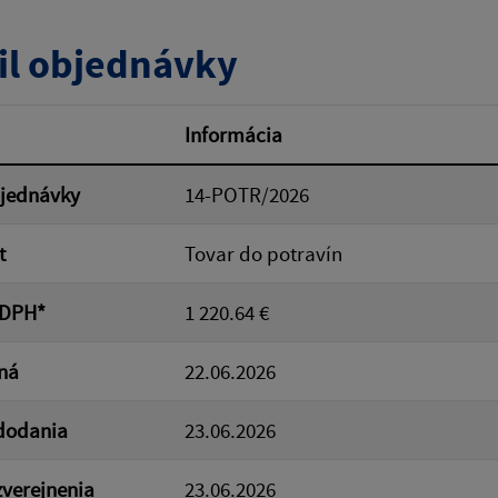
tumu:
Dátum od:
il objednávky
od:
Suma do:
Informácia
bjednávky
14-POTR/2026
ovať
t
Tovar do potravín
 DPH*
1 220.64 €
ná
22.06.2026
dodania
23.06.2026
verejnenia
23.06.2026