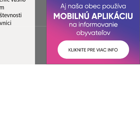
ám
števnosti
vníci
ované:
Správca obsahu: