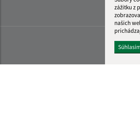
zážitku z
zobrazova
našich we
prichádza
Súhlasí
Informácie o stránke:
Navigácia: