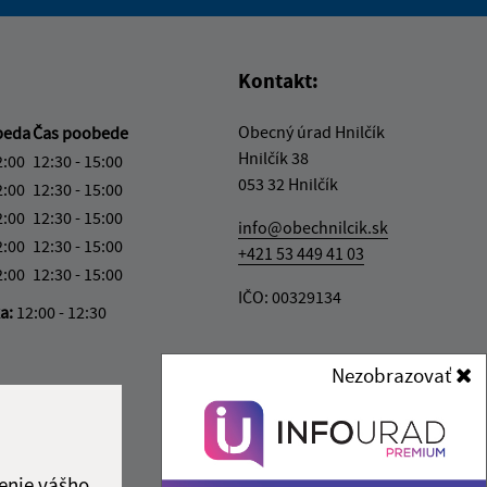
vás užitočné?
e pre vás užitočné?
Kontakt:
Obecný úrad Hnilčík
beda
Čas poobede
Hnilčík 38
2:00
12:30 - 15:00
053 32 Hnilčík
2:00
12:30 - 15:00
2:00
12:30 - 15:00
info@obechnilcik.sk
2:00
12:30 - 15:00
+421 53 449 41 03
2:00
12:30 - 15:00
IČO: 00329134
ka:
12:00 - 12:30
Nezobrazovať
enie vášho