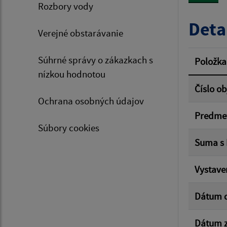
Rozbory vody
Typ dá
Deta
Verejné obstarávanie
Suma 
Súhrné správy o zákazkach s
Položka
nízkou hodnotou
Číslo o
Ochrana osobných údajov
Filtr
Predme
Súbory cookies
Suma s
Vystave
Dátum 
Dátum z