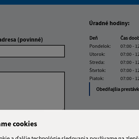
Boli tieto informácie pre 
Boli tieto informáci
Úradné hodiny:
Deň
Čas doo
adresa (povinné)
Pondelok:
07:00 - 1
Utorok:
07:00 - 1
Streda:
07:00 - 1
Štvrtok:
07:00 - 1
Piatok:
07:00 - 1
Obedňajšia prestáv
ame cookies
Google reCaptcha Response
Odoslať správu
okie a ďalšie technológie sledovania používame na zlepš