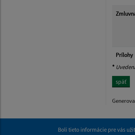
Zmluvná
Prílohy
*
Uvedená 
späť
Generova
Boli tieto informácie pre vás už