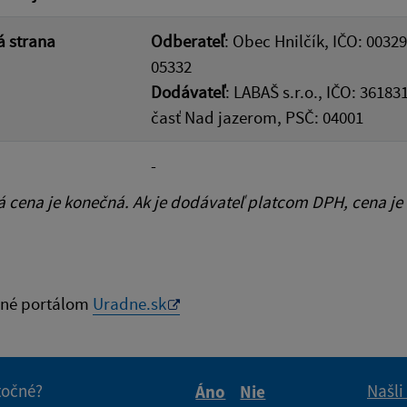
 strana
Odberateľ
: Obec Hnilčík, IČO: 00329
05332
Dodávateľ
: LABAŠ s.r.o., IČO: 36183
časť Nad jazerom, PSČ: 04001
-
cena je konečná. Ak je dodávateľ platcom DPH, cena je
né portálom
Uradne.sk
itočné?
Našli
Áno
Nie