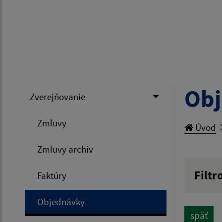
Ob
Zverejňovanie
Zmluvy
Úvod
Zmluvy archív
Filtr
Faktúry
Hľadan
Objednávky
späť