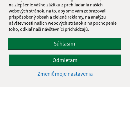
na zlepšenie vášho zážitku z prehliadania našich
Navigácia:
webových stránok, na to, aby sme vám zobrazovali
prispôsobený obsah a cielené reklamy, na analýzu
Vytlačiť aktuálnu stránku
návštevnosti našich webových stránok a na pochopenie
Mapa stránok
toho, odkiaľ naši návštevníci prichádzajú.
Cookies
Súhlasím
Rýchle odkazy:
Aktuality
Odmietam
História
Fotogaléria
Zmeniť moje nastavenia
Kontakty
Aktualizované:
06.08.2026 10:34 hod.
RSS
Správca obsahu: