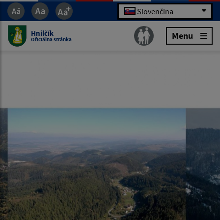
Slovenčina
Hnilčík
Menu
Oficiálna stránka