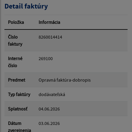
Detail faktúry
Typ dátumu:
Položka
Informácia
Dátum od:
Číslo
8260014414
faktury
Dátum do:
Interné
269100
číslo
Suma od:
Predmet
Opravná faktúra-dobropis
Typ faktúry
dodávateľská
Suma do:
Splatnosť
04.06.2026
Dátum
03.06.2026
Filtrovať
Reset
zverejnenia