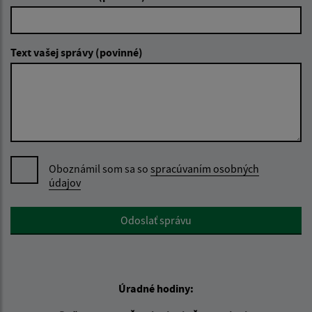
Text vašej správy (povinné)
Oboznámil som sa so
spracúvaním osobných
údajov
Google reCaptcha Response
Odoslať správu
Úradné hodiny: