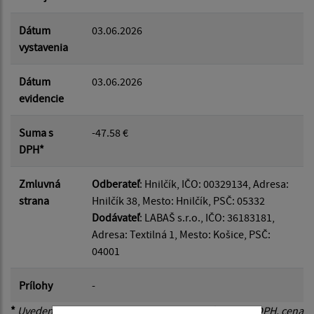
Dátum
03.06.2026
vystavenia
Dátum
03.06.2026
evidencie
Suma s
-47.58 €
DPH*
Zmluvná
Odberateľ
: Hnilčík, IČO: 00329134, Adresa:
strana
Hnilčík 38, Mesto: Hnilčík, PSČ: 05332
Dodávateľ
: LABAŠ s.r.o., IČO: 36183181,
Adresa: Textilná 1, Mesto: Košice, PSČ:
04001
Prílohy
-
*
Uvedená cena je konečná. Ak je dodávateľ platcom DPH, cena