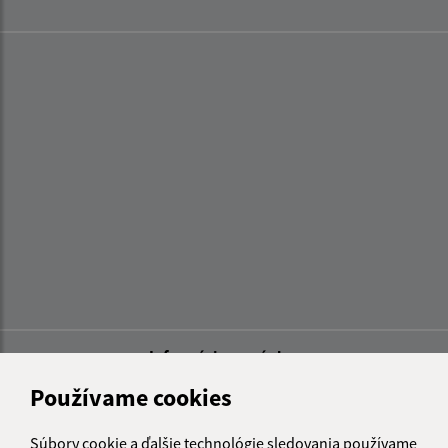
Informácie o stránke:
Používame cookies
Vyhlásenie o prístupnosti
Autorské práva
Ochrana osobných údajov
Súbory cookie a ďalšie technológie sledovania používame