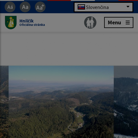
Slovenčina
Hnilčík
Menu
Oficiálna stránka