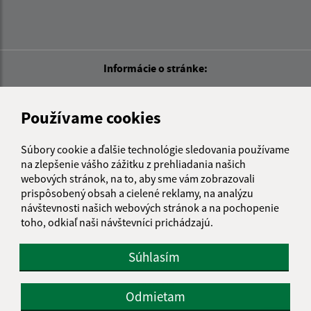
Informácie o stránke:
Vyhlásenie o prístupnosti
Autorské práva
Používame cookies
Ochrana osobných údajov
Súbory cookie a ďalšie technológie sledovania používame
Navigácia:
na zlepšenie vášho zážitku z prehliadania našich
webových stránok, na to, aby sme vám zobrazovali
Vytlačiť aktuálnu stránku
prispôsobený obsah a cielené reklamy, na analýzu
Mapa stránok
návštevnosti našich webových stránok a na pochopenie
Cookies
toho, odkiaľ naši návštevníci prichádzajú.
Rýchle odkazy:
Súhlasím
Aktuality
História
Odmietam
Fotogaléria