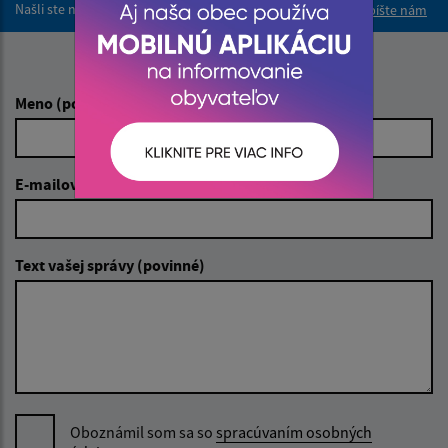
Našli ste na stránke chybu?
Napíšte nám
Napíšte nám:
Meno (povinné)
E-mailová adresa (povinné)
Text vašej správy (povinné)
Oboznámil som sa so
spracúvaním osobných