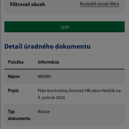
Filtrovať obsah
Rozbaliť obsah filtra
Názov:
späť
Popis:
Detail úradného dokumentu
Dátum zverejnenia od:
Položka
Informácia
Dátum zverejnenia do:
Názov
NÁVRH
Popis
Plán kontrolnej činnosti HK obce Hnilčík na
Filtrovať
II. polrok 2026
Reset
Typ
Rôzne
dokumentu