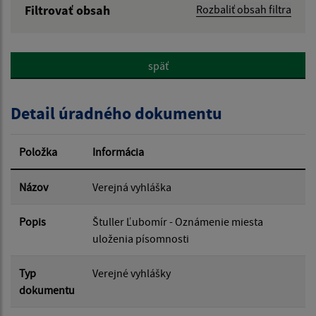
Filtrovať obsah
Rozbaliť obsah filtra
Názov:
späť
Popis:
Detail úradného dokumentu
Dátum zverejnenia od:
Položka
Informácia
Dátum zverejnenia do:
Názov
Verejná vyhláška
Popis
Štuller Ľubomír - Oznámenie miesta
Filtrovať
uloženia písomnosti
Reset
Typ
Verejné vyhlášky
dokumentu