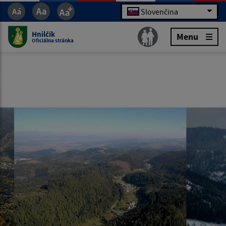
Slovenčina
Hnilčík
Menu
Oficiálna stránka