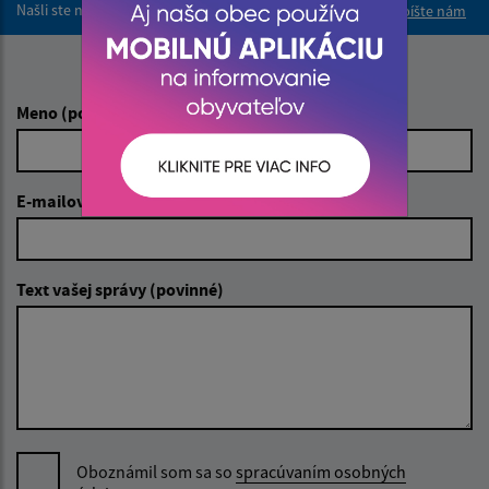
Našli ste na stránke chybu?
Napíšte nám
Napíšte nám:
Meno (povinné)
E-mailová adresa (povinné)
Text vašej správy (povinné)
Oboznámil som sa so
spracúvaním osobných