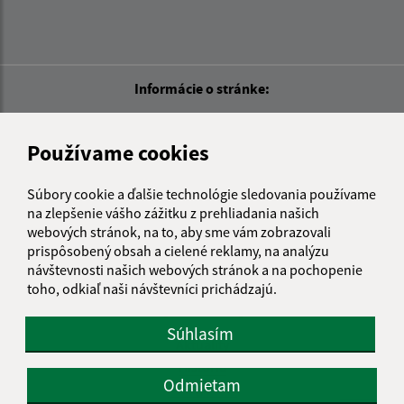
Informácie o stránke:
Vyhlásenie o prístupnosti
Autorské práva
Používame cookies
Ochrana osobných údajov
Súbory cookie a ďalšie technológie sledovania používame
Navigácia:
na zlepšenie vášho zážitku z prehliadania našich
webových stránok, na to, aby sme vám zobrazovali
Vytlačiť aktuálnu stránku
prispôsobený obsah a cielené reklamy, na analýzu
Mapa stránok
návštevnosti našich webových stránok a na pochopenie
Cookies
toho, odkiaľ naši návštevníci prichádzajú.
Rýchle odkazy:
Súhlasím
Aktuality
História
Odmietam
Fotogaléria