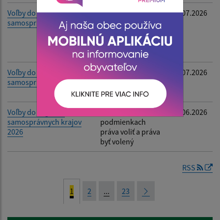
Voľby do orgánov
Oznámenie o
02.07.2026
samosprávy obcí
utvorení
volebných
obvodov a určení
počtu poslancov
Voľby do orgánov
Oznámenie o
02.07.2026
samosprávy obcí 2026
určení počtu
obyvateľov
Voľby do orgánov
Informácia o
24.06.2026
samosprávnych krajov
podmienkach
2026
práva voliť a práva
byť volený
RSS
1
2
...
23