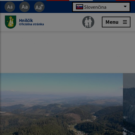
Slovenčina
Hnilčík
Menu
Oficiálna stránka