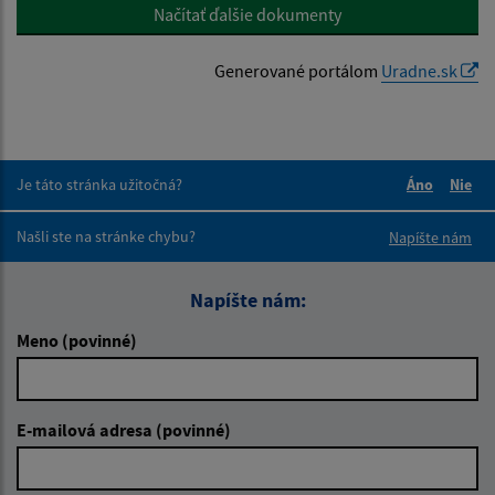
Načítať ďalšie dokumenty
Generované portálom
Uradne.sk
Je táto stránka užitočná?
Áno
Nie
Boli tieto 
Boli 
Našli ste na stránke chybu?
Napíšte nám
Napíšte nám:
Meno (povinné)
E-mailová adresa (povinné)