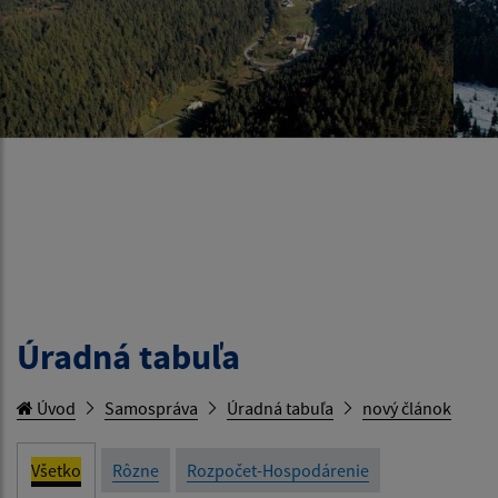
Úradná tabuľa
Úvod
Samospráva
Úradná tabuľa
nový článok
Všetko
Rôzne
Rozpočet-Hospodárenie