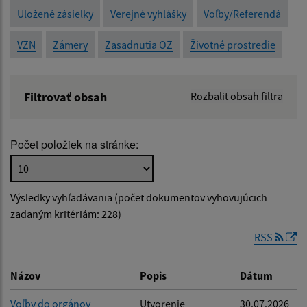
Uložené zásielky
Verejné vyhlášky
Voľby/Referendá
VZN
Zámery
Zasadnutia OZ
Životné prostredie
Filtrovať obsah
Rozbaliť obsah filtra
Názov:
Počet položiek na stránke:
Popis:
Výsledky vyhľadávania (počet dokumentov vyhovujúcich
Dátum zverejnenia od:
zadaným kritériám: 228)
RSS
Dátum zverejnenia do:
Názov
Popis
Dátum
Voľby do orgánov
Utvorenie
30.07.2026