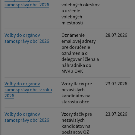
samosprávy obcí 2026
volebných okrskov
Filtrovať
Reset
a určenie
volebných
miestností
Voľby do orgánov
Oznámenie
28.07.2026
samosprávy obcí 2026
emailovej adresy
pre doručenie
oznámenia o
delegovaní člena a
náhradníka do
MVK a OVK
Voľby do orgánov
Vzory tlačív pre
23.07.2026
samosprávy obcí v roku
nezávislých
2026
kandidátov na
starostu obce
Voľby do orgánov
Vzory tlačív pre
23.07.2026
samosprávy obcí 2026
nezávislých
kandidátov na
poslancov OZ