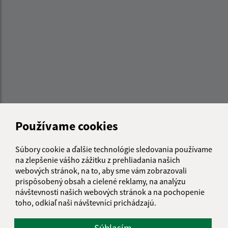
Používame cookies
Súbory cookie a ďalšie technológie sledovania používame
Informácie o stránke:
na zlepšenie vášho zážitku z prehliadania našich
webových stránok, na to, aby sme vám zobrazovali
Vyhlásenie o prístupnosti
prispôsobený obsah a cielené reklamy, na analýzu
Autorské práva
návštevnosti našich webových stránok a na pochopenie
Ochrana osobných údajov
toho, odkiaľ naši návštevníci prichádzajú.
Navigácia:
Súhlasím