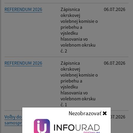
REFERENDUM 2026
Zápisnica
06.07.2026
okrskovej
volebnej komisie o
priebehu a
výsledku
hlasovania vo
volebnom okrsku
č. 2
REFERENDUM 2026
Zápisnica
06.07.2026
okrskovej
volebnej komisie o
priebehu a
výsledku
hlasovania vo
volebnom okrsku
č. 1
Nezobrazovať
Voľby do orgánov
Oznámenie
02.07.2026
samosprávy obcí 2026
rozsahu výkonu
funkcie starostu