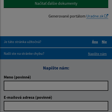
Načítať ďalšie dokumenty
Generované portálom
Uradne.sk
Je táto stránka užitočná?
Áno
Nie
Boli tieto 
Boli 
Našli ste na stránke chybu?
Napíšte nám
Napíšte nám:
Meno (povinné)
E-mailová adresa (povinné)