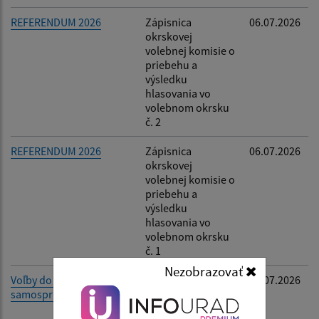
REFERENDUM 2026
Zápisnica
06.07.2026
okrskovej
volebnej komisie o
priebehu a
výsledku
hlasovania vo
volebnom okrsku
č. 2
REFERENDUM 2026
Zápisnica
06.07.2026
okrskovej
volebnej komisie o
priebehu a
výsledku
hlasovania vo
volebnom okrsku
č. 1
Nezobrazovať
Voľby do orgánov
Oznámenie
02.07.2026
samosprávy obcí 2026
rozsahu výkonu
funkcie starostu