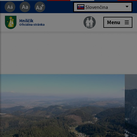
Slovenčina
Hnilčík
Menu
Oficiálna stránka