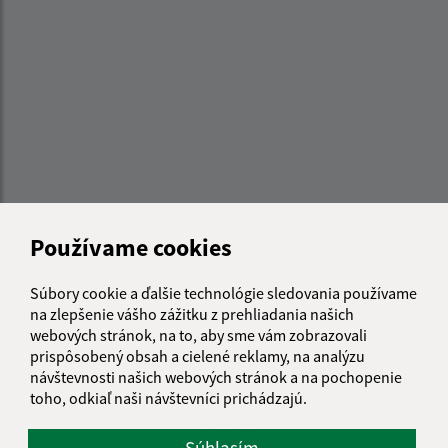
Používame cookies
Súbory cookie a ďalšie technológie sledovania používame
Informácie o stránke:
na zlepšenie vášho zážitku z prehliadania našich
webových stránok, na to, aby sme vám zobrazovali
Vyhlásenie o prístupnosti
prispôsobený obsah a cielené reklamy, na analýzu
Autorské práva
návštevnosti našich webových stránok a na pochopenie
Ochrana osobných údajov
toho, odkiaľ naši návštevníci prichádzajú.
Navigácia:
Súhlasím