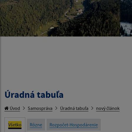
Úradná tabuľa
Úvod
Samospráva
Úradná tabuľa
nový článok
Všetko
Rôzne
Rozpočet-Hospodárenie