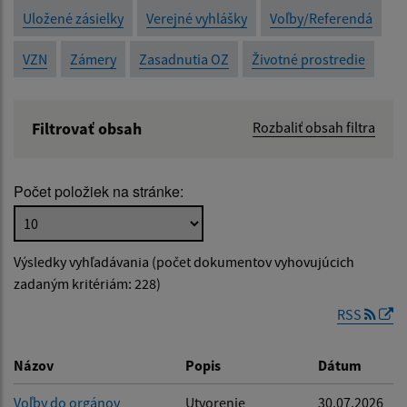
Uložené zásielky
Verejné vyhlášky
Voľby/Referendá
VZN
Zámery
Zasadnutia OZ
Životné prostredie
Filtrovať obsah
Rozbaliť obsah filtra
Názov:
Počet položiek na stránke:
Popis:
Výsledky vyhľadávania (počet dokumentov vyhovujúcich
Dátum zverejnenia od:
zadaným kritériám: 228)
RSS
Dátum zverejnenia do:
Názov
Popis
Dátum
Voľby do orgánov
Utvorenie
30.07.2026