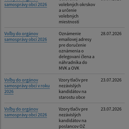
samosprávy obcí 2026
volebných okrskov
Filtrovať
Reset
a určenie
volebných
miestností
Voľby do orgánov
Oznámenie
28.07.2026
samosprávy obcí 2026
emailovej adresy
pre doručenie
oznámenia o
delegovaní člena a
náhradníka do
MVK a OVK
Voľby do orgánov
Vzory tlačív pre
23.07.2026
samosprávy obcí v roku
nezávislých
2026
kandidátov na
starostu obce
Voľby do orgánov
Vzory tlačív pre
23.07.2026
samosprávy obcí 2026
nezávislých
kandidátov na
poslancov OZ