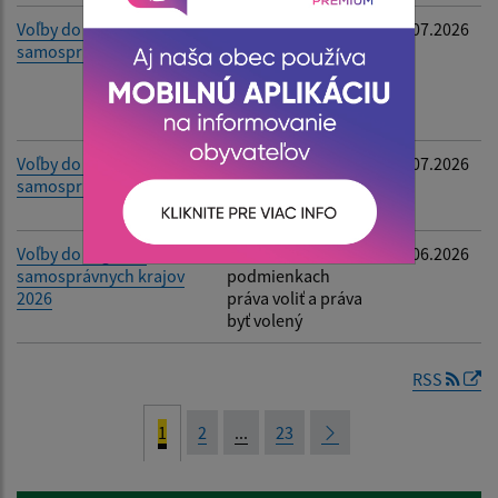
Voľby do orgánov
Oznámenie o
02.07.2026
samosprávy obcí
utvorení
volebných
obvodov a určení
počtu poslancov
Voľby do orgánov
Oznámenie o
02.07.2026
samosprávy obcí 2026
určení počtu
obyvateľov
Voľby do orgánov
Informácia o
24.06.2026
samosprávnych krajov
podmienkach
2026
práva voliť a práva
byť volený
RSS
1
2
...
23