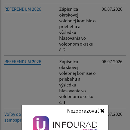
REFERENDUM 2026
Zápisnica
06.07.2026
okrskovej
volebnej komisie o
priebehu a
výsledku
hlasovania vo
volebnom okrsku
č. 2
REFERENDUM 2026
Zápisnica
06.07.2026
okrskovej
volebnej komisie o
priebehu a
výsledku
hlasovania vo
volebnom okrsku
č. 1
Nezobrazovať
Voľby do orgánov
Oznámenie
02.07.2026
samosprávy obcí 2026
rozsahu výkonu
funkcie starostu