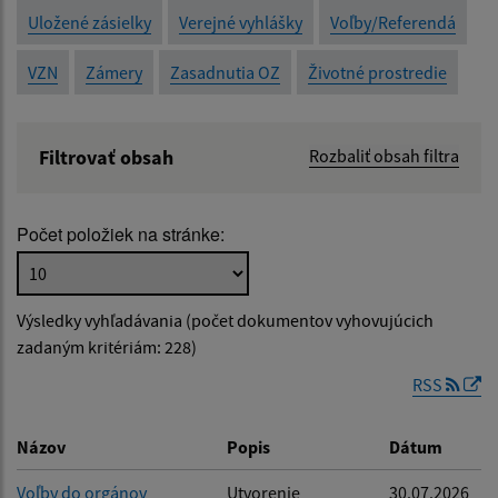
Uložené zásielky
Verejné vyhlášky
Voľby/Referendá
VZN
Zámery
Zasadnutia OZ
Životné prostredie
Filtrovať obsah
Rozbaliť obsah filtra
Názov:
Počet položiek na stránke:
Popis:
Výsledky vyhľadávania (počet dokumentov vyhovujúcich
Dátum zverejnenia od:
zadaným kritériám: 228)
RSS
Dátum zverejnenia do:
Názov
Popis
Dátum
Voľby do orgánov
Utvorenie
30.07.2026