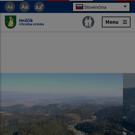
Slovenčina
Hnilčík
Menu
Oficiálna stránka