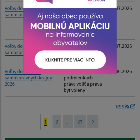
Voľby do orgánov
Oznámenie o
02.07.2026
samosprávy obcí
utvorení
volebných
obvodov a určení
počtu poslancov
Voľby do orgánov
Oznámenie o
02.07.2026
samosprávy obcí 2026
určení počtu
obyvateľov
Voľby do orgánov
Informácia o
24.06.2026
samosprávnych krajov
podmienkach
2026
práva voliť a práva
byť volený
RSS
1
2
...
23