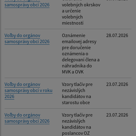
samosprávy obcí 2026
volebných okrskov
Filtrovať
Reset
a určenie
volebných
miestností
Voľby do orgánov
Oznámenie
28.07.2026
samosprávy obcí 2026
emailovej adresy
pre doručenie
oznámenia o
delegovaní člena a
náhradníka do
MVK a OVK
Voľby do orgánov
Vzory tlačív pre
23.07.2026
samosprávy obcí v roku
nezávislých
2026
kandidátov na
starostu obce
Voľby do orgánov
Vzory tlačív pre
23.07.2026
samosprávy obcí 2026
nezávislých
kandidátov na
poslancov OZ