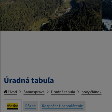
Úradná tabuľa
Úvod
Samospráva
Úradná tabuľa
nový článok
Všetko
Rôzne
Rozpočet-Hospodárenie