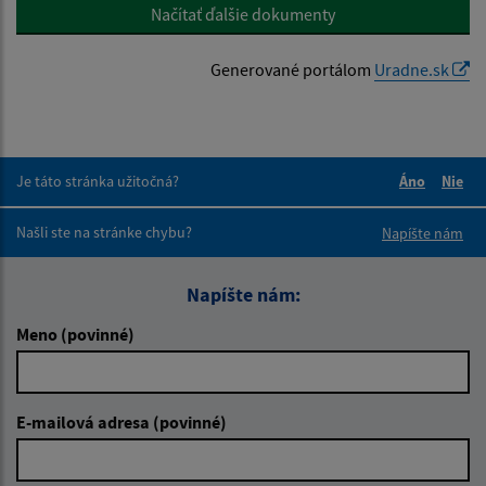
Načítať ďalšie dokumenty
Generované portálom
Uradne.sk
Je táto stránka užitočná?
Áno
Nie
Boli tieto 
Boli 
Našli ste na stránke chybu?
Napíšte nám
Napíšte nám:
Meno (povinné)
E-mailová adresa (povinné)