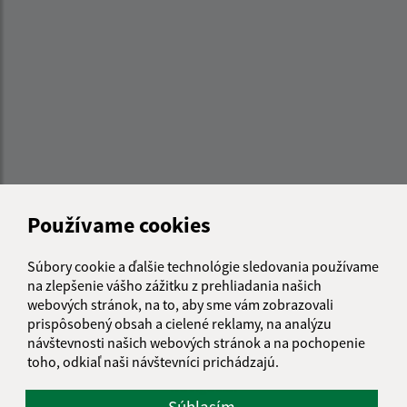
Používame cookies
Súbory cookie a ďalšie technológie sledovania používame
Informácie o stránke:
na zlepšenie vášho zážitku z prehliadania našich
webových stránok, na to, aby sme vám zobrazovali
Vyhlásenie o prístupnosti
prispôsobený obsah a cielené reklamy, na analýzu
Autorské práva
návštevnosti našich webových stránok a na pochopenie
Ochrana osobných údajov
toho, odkiaľ naši návštevníci prichádzajú.
Navigácia:
Súhlasím